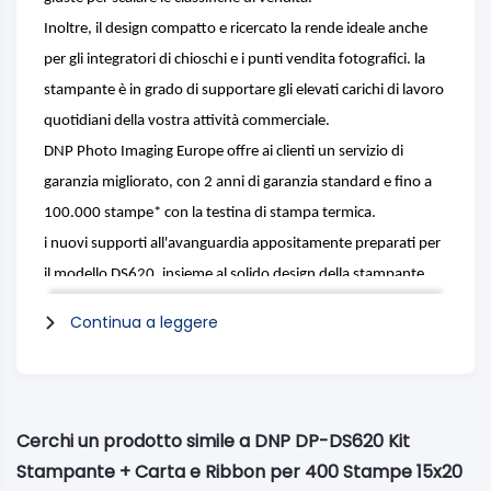
Inoltre, il design compatto e ricercato la rende ideale anche
per gli integratori di chioschi e i punti vendita fotografici. la
stampante è in grado di supportare gli elevati carichi di lavoro
quotidiani della vostra attività commerciale.
DNP Photo Imaging Europe offre ai clienti un servizio di
garanzia migliorato, con 2 anni di garanzia standard e fino a
100.000 stampe* con la testina di stampa termica.
i nuovi supporti all'avanguardia appositamente preparati per
il modello DS620, insieme al solido design della stampante,
garantiscono una durata superiore anche rispetto ad altri
Continua a leggere
modelli di DNP.
la nuova stampante DS620 permette di offrire un numero
superiore di formati fotografici, tra cui il popolare formato
quadrato 15x15 cm.
Cerchi un prodotto simile a DNP DP-DS620 Kit
la funzione di riavvolgimento supporta l'uso di più formati
Stampante + Carta e Ribbon per 400 Stampe 15x20
sullo stesso supporto (ad esempio, 15x20 cm e 15x10 cm,