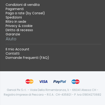
Condizioni di vendita
Pagamenti
Paga a rate (by Consel)
Spedizioni
Ritiro in sede
Privacy & cookie
Diritto di recesso
Garanzie
Aiuto
Il mio Account
Contatti
Domande Frequenti (FAQ)
Genial Pix S.r.l. – Viale Della Rimembranza, 1i – 66041 Atessa CH -
Registro Imprese di Pescara – R.E.A.: CH-435821 - P. Iva 01804270682