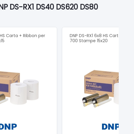
tivirus per permetterne la corretta installazione.
 DNP DS-RX1 DS40 DS620 DS80
HS Carta + Ribbon per
DNP DS-RX1 6x8 HS Carta + Rib
15
700 Stampe 15x20