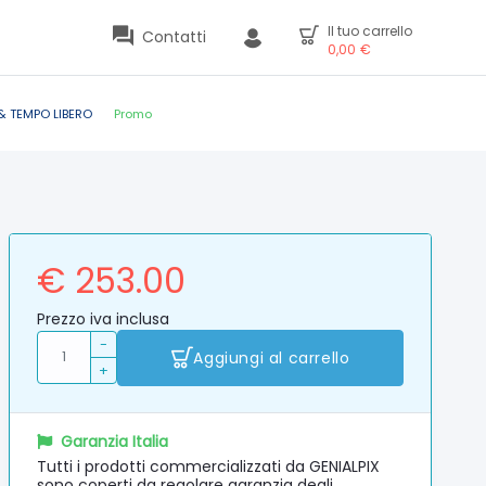
Il tuo carrello
Contatti
0,00
€
& TEMPO LIBERO
Promo
€ 253.00
Prezzo iva inclusa
-
Aggiungi al carrello
+
Garanzia Italia
Tutti i prodotti commercializzati da GENIALPIX
sono coperti da regolare garanzia degli