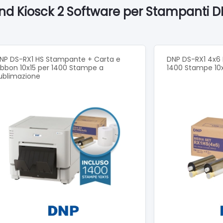
i. Potrebbe essere necessario disabilitare temporaneamente l'an
Land Kiosck 2 Software per Stampanti
NP DS-RX1 HS Stampante + Carta e
DNP DS-RX1 4x6 
ibbon 10x15 per 1400 Stampe a
1400 Stampe 10x
ublimazione