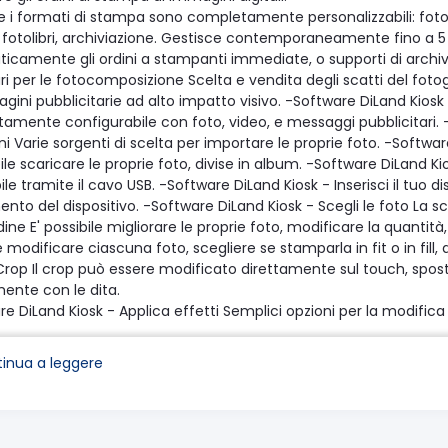
i e i formati di stampa sono completamente personalizzabili: fot
 fotolibri, archiviazione. Gestisce contemporaneamente fino a 
icamente gli ordini a stampanti immediate, o supporti di archivi
i per le fotocomposizione Scelta e vendita degli scatti del foto
ini pubblicitarie ad alto impatto visivo. -Software DiLand Kiosk -
amente configurabile con foto, video, e messaggi pubblicitari. -
 Varie sorgenti di scelta per importare le proprie foto. -Softwar
ile scaricare le proprie foto, divise in album. -Software DiLand Ki
ile tramite il cavo USB. -Software DiLand Kiosk - Inserisci il tuo d
mento del dispositivo. -Software DiLand Kiosk - Scegli le foto La 
rdine E' possibile migliorare le proprie foto, modificare la quantit
e modificare ciascuna foto, scegliere se stamparla in fit o in fil
 Crop Il crop può essere modificato direttamente sul touch, spost
mente con le dita.
e DiLand Kiosk - Applica effetti Semplici opzioni per la modifica
 E' possibile abilitare anche le correzioni avanzate, per chi v
iosk - Raddrizza Possibilità di raddrizzare le foto. -Software DiLan
inua a leggere
uisiti
iosk può essere installato sui sistemi operativi Windows
iosk 2
bile verifica la presenza dei componenti necessari Microsoft, di