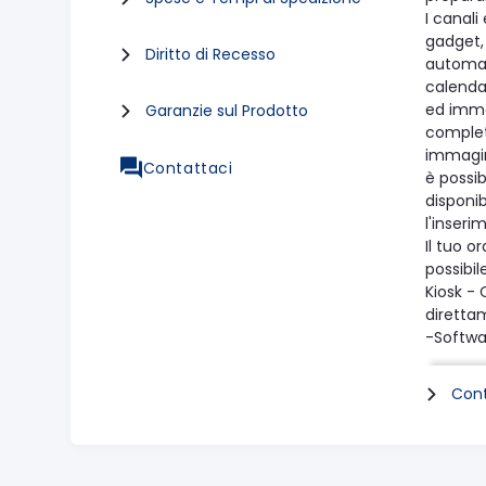
I canal
gadget,
Diritto di Recesso
automat
calendar
ed immag
Garanzie sul Prodotto
complet
immagini
Contattaci
è possib
disponib
l'inseri
Il tuo o
possibil
Kiosk -
diretta
-Softwar
manuale
DiLand K
Cont
Prereq
DiLand K
DiLand K
L'esegui