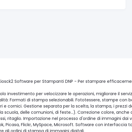
Kiosck2 Software per Stampanti DNP - Per stampare efficaceme
lo investimento per velocizzare le operazioni, migliorare il serviz
lità: Formati di stampa selezionabili. Fototessere, stampe con bo
i e cornici. Gestione separata per la scelta, la stampa, i prezzi 
la scuola, delle comunioni, di feste...). Correzione colore, anch
ssi, ritaglio. Importazione nel processo d'ordine di immagini dai
k, Picasa, Flickr, MySpace, Microsoft. Software con interfaccia 
e gli ordini di stampa di immagini digitali.