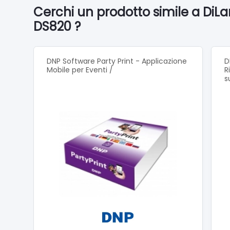
mancant
Cerchi un prodotto simile a Di
DS820 ?
DNP Software Party Print - Applicazione
D
Mobile per Eventi /
R
s