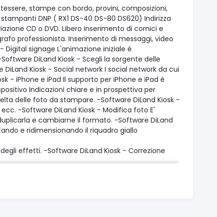
otessere, stampe con bordo, provini, composizioni,
5 stampanti DNP ( RX1 DS-40 DS-80 DS620) Indirizza
azione CD o DVD. Libero inserimento di cornici e
grafo professionista. Inserimento di messaggi, video
 Digital signage L'animazione iniziale è
Software DiLand Kiosk - Scegli la sorgente delle
e DiLand Kiosk - Social network I social network da cui
osk - iPhone e iPad Il supporto per iPhone e iPad è
ispositivo Indicazioni chiare e in prospettiva per
scelta delle foto da stampare. -Software DiLand Kiosk -
à, ecc. -Software DiLand Kiosk - Modifica foto E'
l, duplicarla e cambiarne il formato. -Software DiLand
ando e ridimensionando il riquadro giallo
 degli effetti. -Software DiLand Kiosk - Correzione
uole correggere manualmente ciascuna foto. -Software
d Kiosk - Occhi rossi La correzione degli occhi rossi.
pendentemente dal sistema operativo, e li installa se