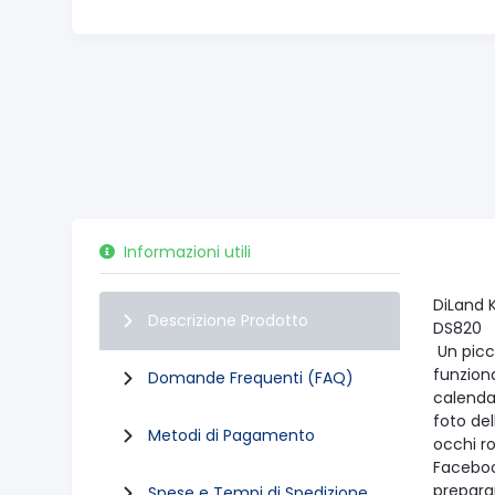
Informazioni utili
DiLand 
Descrizione Prodotto
DS820
Un picco
funziona
Domande Frequenti (FAQ)
calendar
foto del
Metodi di Pagamento
occhi ro
Faceboo
preparar
Spese e Tempi di Spedizione