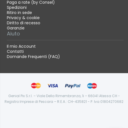
Paga a rate (by Consel)
Spedizioni
Ritiro in sede
Privacy & cookie
Diritto di recesso
Garanzie
Aiuto
Il mio Account
Contatti
Domande Frequenti (FAQ)
Genial Pix S.r.l. – Viale Della Rimembranza, 1i – 66041 Atessa CH -
Registro Imprese di Pescara – R.E.A.: CH-435821 - P. Iva 01804270682