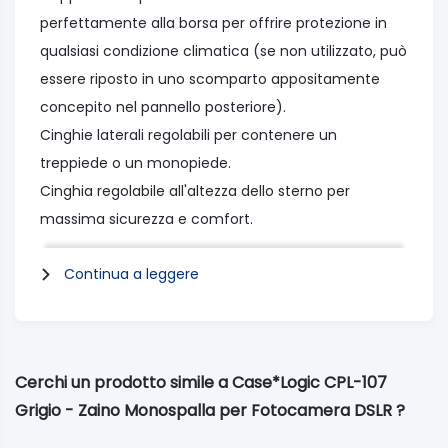
perfettamente alla borsa per offrire protezione in
qualsiasi condizione climatica (se non utilizzato, può
essere riposto in uno scomparto appositamente
concepito nel pannello posteriore).
Cinghie laterali regolabili per contenere un
treppiede o un monopiede.
Cinghia regolabile all'altezza dello sterno per
massima sicurezza e comfort.
Innovativo sistema di gestione delle cinghie che
Continua a leggere
permette di eliminare eventuali elementi di intralcio
e disordine
Schienale imbottito rivestito in materiale traspirante
per un maggiore comfort.
Cerchi un prodotto simile a Case*Logic CPL-107
Grigio - Zaino Monospalla per Fotocamera DSLR ?