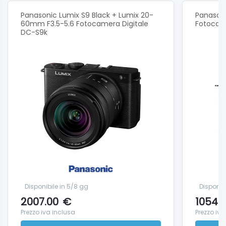
Panasonic Lumix S9 Black + Lumix 20-
Panasoni
60mm F3.5-5.6 Fotocamera Digitale
Fotocam
DC-S9k
Disponibile in 5/8 gg
Disponib
2007.00
€
1054.
Prezzo iva inclusa
Prezzo iva