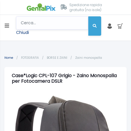
Spedizione rapida
gratuita (no isole)
Chiudi
Home
/
FOTOGRAFIA
/
BORSE E ZAINI
/
Zaini monospalla
Case*Logic CPL-107 Grigio - Zaino Monospalla
per Fotocamera DSLR