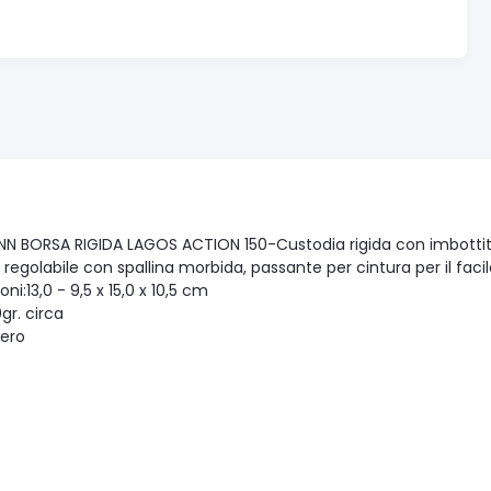
N BORSA RIGIDA LAGOS ACTION 150-Custodia rigida con imbottitura,
 regolabile con spallina morbida, passante per cintura per il facil
ni:13,0 - 9,5 x 15,0 x 10,5 cm
gr. circa
nero