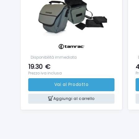
Disponibilità immediata
19.30
€
4
Prezzo iva inclusa
P
Vai al Prodotto
Aggiungi al carrello