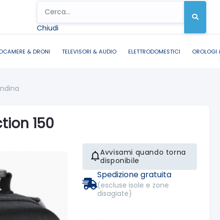
Chiudi
OCAMERE & DRONI
TELEVISORI & AUDIO
ELETTRODOMESTICI
OROLOGI 
ondina
tion 150
Avvisami quando torna
disponibile
Spedizione gratuita
(escluse isole e zone
disagiate)