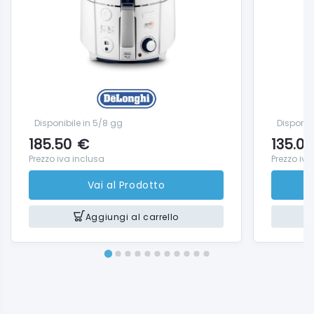
Dimensione massima del piatto (cm): 35
Segnalatore forno "pronto": ✓
Potenza forno (W): 2000 W
Termostato (°C): 80-220
Timer: 120
Griglia: ✓
Disponibile in 5/8 gg
Disponib
185.50
€
135.00
Prezzo iva inclusa
Prezzo iva
Vai al Prodotto
Aggiungi al carrello