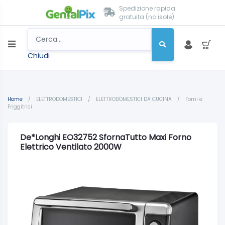
Spedizione rapida
gratuita (no isole)
Chiudi
Home
/
ELETTRODOMESTICI
/
ELETTRODOMESTICI DA CUCINA
/
Forni e
Friggitrici
De*Longhi EO32752 SfornaTutto Maxi Forno
Elettrico Ventilato 2000W