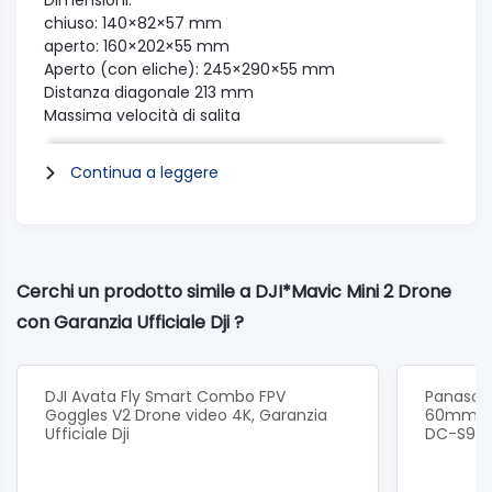
Dimensioni:
chiuso: 140×82×57 mm
aperto: 160×202×55 mm
Aperto (con eliche): 245×290×55 mm
Distanza diagonale 213 mm
Massima velocità di salita
5 m/s (Modalità S)
3 m/s (Modalità N)
Continua a leggere
2 m/s (Modalità C)
Massima velocità di discesa
3.5 m/s (Modalità S)
3 m/s (Modalità N)
1.5 m/s (Modalità C)
Cerchi un prodotto simile a DJI*Mavic Mini 2 Drone
Velocità massima (al livello del mare, in assenza di
con Garanzia Ufficiale Dji ?
vento)
16 m/s (Modalità S)
10 m/s (Modalità N)
6 m/s (Modalità C)
DJI Avata Fly Smart Combo FPV
Panasoni
Quota massima di tangenza 4000 m
Goggles V2 Drone video 4K, Garanzia
60mm F3
Ufficiale Dji
DC-S9k
((2000 m quando si decolla con paraeliche)
Autonomia di volo 31 minuti (misurata in volo a 4,7
m/s, senza vento)