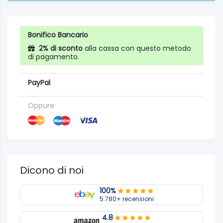
Bonifico Bancario
2% di sconto
alla cassa con questo metodo
di pagamento.
PayPal
Oppure
Dicono di noi
100%
5.780+ recensioni
4.8