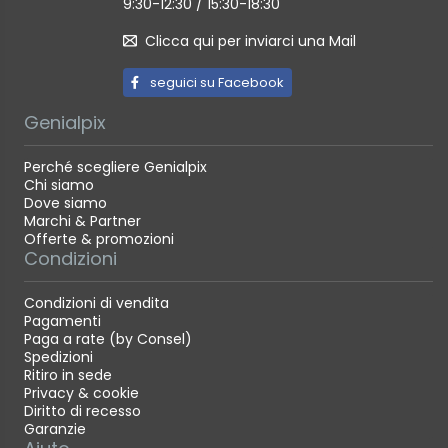
9:30-12:30 / 15:30-18:30
Extreme V30 A1, SanDisk Extreme V30 A2, SanDisk
Extreme Plus V30 A1, SanDisk Extreme Plus V30 A2,
Clicca qui per inviarci una Mail
Lexar 633x, Lexar 667x, Lexar 1000x, Lexar High
Endurance, Toshiba EXCERIA M303 V30 A1, Netac Pro
seguici su Facebook
V30 A1
256 GB: SanDisk Extreme V30 A1, SanDisk Extreme
Genialpix
V30 A2
Perché scegliere Genialpix
Chi siamo
Dove siamo
Marchi & Partner
Offerte & promozioni
Condizioni
Condizioni di vendita
Pagamenti
Paga a rate (by Consel)
Spedizioni
Ritiro in sede
Privacy & cookie
Diritto di recesso
Garanzie