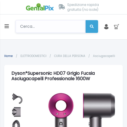
Spedizione rapida
gratuita (no isole)
Home
/
ELETTRODOMESTICI
/
CURA DELLA PERSONA
/
Asciugacapelli
Dyson*Supersonic HD07 Grigio Fucsia
Asciugacapelli Professionale 1600W