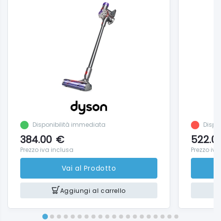
districante aiuta a lisciare i capelli mentre si
asciugano o a dare forma e volume.
Disponibilità immediata
Dispon
384.00
€
522.0
Prezzo iva inclusa
Prezzo iva
Vai al Prodotto
Aggiungi al carrello