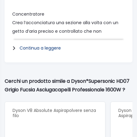
Concentratore
Crea l’acconciatura una sezione alla volta con un
getto d’aria preciso e controllato che non
interferisce con il resto dei capelli.
Continua a leggere
Diffusore
Diffonde l’aria uniformemente intorno a ogni
ricciolo. Simula l’asciugatura naturale, aiuta a ridurre
Cerchi un prodotto simile a Dyson*Supersonic HD07
l’effetto crespo e migliora la definizione dei ricci.
Grigio Fucsia Asciugacapelli Professionale 1600W ?
Accessorio Gentle Air
Per uno styling veloce per capelli fini e delicati.
Dyson V8 Absolute Aspirapolvere senza
Dyson V1
filo
Aspirapo
Pettine districante
Progettato per capelli ricci e molto ricci, il pettine