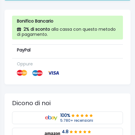
Bonifico Bancario
2% di sconto
alla cassa con questo metodo
di pagamento.
PayPal
Oppure
Dicono di noi
100%
5.780+ recensioni
4.8