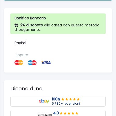
Bonifico Bancario
2% di sconto
alla cassa con questo metodo
di pagamento.
PayPal
Oppure
Dicono di noi
100%
5.780+ recensioni
4.8