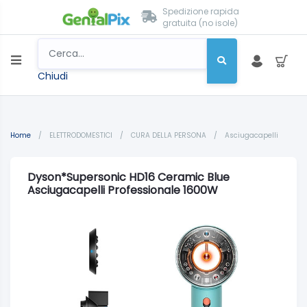
Spedizione rapida
gratuita (no isole)
Chiudi
Home
/
ELETTRODOMESTICI
/
CURA DELLA PERSONA
/
Asciugacapelli
Dyson*Supersonic HD16 Ceramic Blue
Asciugacapelli Professionale 1600W