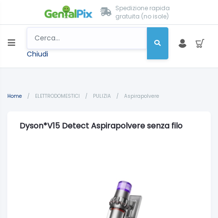
Spedizione rapida
gratuita (no isole)
Chiudi
Home
/
ELETTRODOMESTICI
/
PULIZIA
/
Aspirapolvere
Dyson*V15 Detect Aspirapolvere senza filo