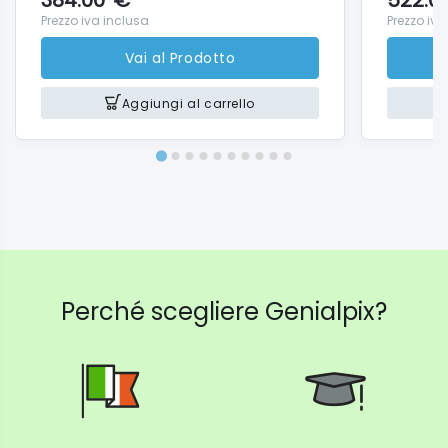
384.00
€
522.0
Prezzo iva inclusa
Prezzo iva
Che cosa include la confezione
Vai al Prodotto
Aspirapolvere Senza Filo Dyson V15 Detect™
Nuova spazzola Digital Motorbar™
Aggiungi al carrello
Bocchetta a lancia
Stazione di ricarica
Spazzola Multifunzione
Perché scegliere Genialpix?