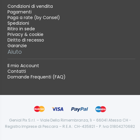
Condizioni di vendita
Pagamenti
Paga a rate (by Consel)
Spedizioni
Ritiro in sede
Privacy & cookie
Diritto di recesso
Garanzie
Aiuto
Il mio Account
Contatti
Domande Frequenti (FAQ)
Genial Pix S.r.l. – Viale Della Rimembranza, 1i – 66041 Atessa CH -
Registro Imprese di Pescara – R.E.A.: CH-435821 - P. Iva 01804270682