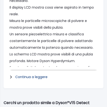
necessario.
Il display LCD mostra cosa viene aspirato in tempo
reale.
Misura le particelle microscopiche di polvere e
mostra prove visibili della pulizia.
Un sensore piezoelettrico misura e classifica
costantemente le particelle di polvere adattando
automaticamente la potenza quando necessario.
Lo schermo LCD mostra prove visibili di una pulizia
profonda. Motore Dyson Hyperdymium.
Il motore digitale potente e leggero raggiunge fino a
125.000 giri generando 240 aw di potenza.
Continua a leggere
Batteria ad alta efficienza energetica. Ogni batteria
sostituibile fornisce fino a 60 minuti di potenza
senza cali di prestazione per pulire a fondo tutta la
casa.
Cerchi un prodotto simile a Dyson*V15 Detect