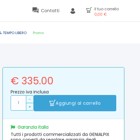
Il tuo carrello
Contatti
0,00
€
& TEMPO LIBERO
Promo
€ 335.00
Prezzo iva inclusa
-
Aggiungi al carrello
+
Garanzia Italia
Tutti i prodotti commercializzati da GENIALPIX
sono coperti da regolare garanzia degli