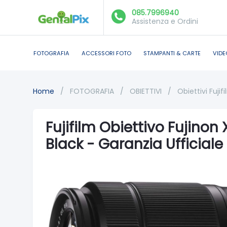
085.7996940
Assistenza e Ordini
FOTOGRAFIA
ACCESSORI FOTO
STAMPANTI & CARTE
VIDE
Home
/
FOTOGRAFIA
/
OBIETTIVI
/
Obiettivi Fujif
Fujifilm Obiettivo Fujinon
Black - Garanzia Ufficiale 