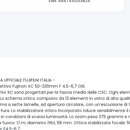
EAN: 4547410333824
 UFFICIALE FUJIFILM ITALIA -
iettivo Fujinon XC 50-230mm F 4,5-6,7 OIS
ttivi XC sono progettati per la fascia media delle CSC. Ogni elem
 Lo schema ottico composto da 13 elementi in vetro di alta qualità 
a a sette lamelle, ad apertura circolare, con un’escursione di 17 
rtura. Lo stabilizzatore ottico incorporato riduce sensibilmente 
o in condizioni di scarsa luminosità. Lo zoom pesa 375 grammi e 
 fuoco: 1,1 m; diametro filtri, 58 mm. Ottica stabilizzata foc
: F4.5-6.7