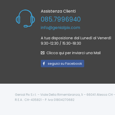
Assistenza Clienti
085.7996940
info@genialpix.com
A tua disposizione dal Lunedì al Venerdì
9:30-12:30 / 15:30-18:30
Clicca qui per inviarci una Mail
seguici su Facebook
Genial Pix S.r.l. – Viale Della Rimembranza, 1i – 66041 Atessa CH
R.E.A.: CH-435821 - P. Iva 01804270682