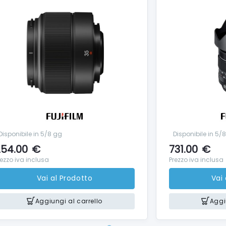
Disponibile in 5/8 gg
Disponibile in 5/
54.00
€
731.00
€
rezzo iva inclusa
Prezzo iva inclusa
Vai al Prodotto
Vai
Aggiungi al carrello
Aggi