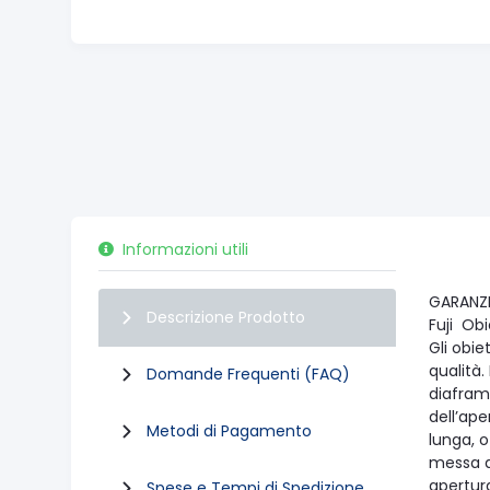
Informazioni utili
GARANZIA
Descrizione Prodotto
Fuji Ob
Gli obie
qualità.
Domande Frequenti (FAQ)
diaframm
dell’ape
Metodi di Pagamento
lunga, 
messa a
apertura
Spese e Tempi di Spedizione