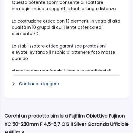
Questo potente zoom consente di scattare
immagini nitide a soggetti situati a lunga distanza.
La costruzione ottica con 13 elementi in vetro di alta
qualità in 10 gruppi di cui 1 lente asferica ed 1
elemento ED.
Lo stabilizzatore ottico garantisce prestazioni
elevate, evitando il rischio di ottenere foto mosse
quando
si scatta con una focale lunga o in condizioni di
scarsa luminosità.
Continua a leggere
L’utilizzo di lenti compatte, unito al motore passo-
passo ad alta precisione, garantisce una messa a
fuoco automatica rapida e
riduce il rumore del meccanismo dello zoom.
Cerchi un prodotto simile a Fujifilm Obiettivo Fujinon
XC 50-230mm F 4,5-6,7 OIS II Silver Garanzia Ufficiale
*Formato equivalente al 35 mm
Fujifilm ?