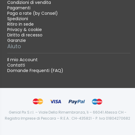
Condizioni di vendita
Pagamenti
Paga a rate (by Consel)
Spedizioni
Ritiro in sede
Privacy & cookie
Diritto di recesso
Garanzie
Aiuto
Il mio Account
Contatti
Domande Frequenti (FAQ)
Genial Pix S.r.l. – Viale Della Rimembranza, 1i – 66041 Atessa CH -
Registro Imprese di Pescara – R.E.A.: CH-435821 - P. Iva 01804270682