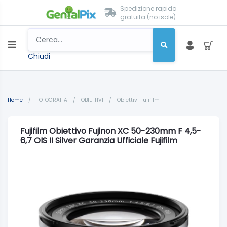
Spedizione rapida
gratuita (no isole)
Chiudi
Home
/
FOTOGRAFIA
/
OBIETTIVI
/
Obiettivi Fujifilm
Fujifilm Obiettivo Fujinon XC 50-230mm F 4,5-
6,7 OIS II Silver Garanzia Ufficiale Fujifilm