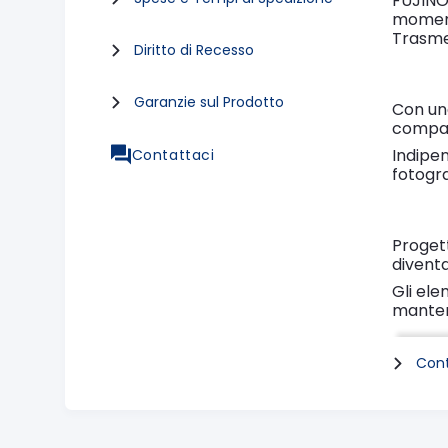
FUJINO
moment
Trasme
Diritto di Recesso
Garanzie sul Prodotto
Con un
compatt
Indipen
Contattaci
fotogr
Proget
diventa
Gli ele
mantene
anche s
Crea le
Cont
ll brea
video m