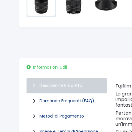
Informazioni utili
Descrizione Prodotto
Fujifil
La gran
impalli
Domande Frequenti (FAQ)
fantas
Pertant
Metodi di Pagamento
meravig
un'imm
Spese e Tempi di Spedizione