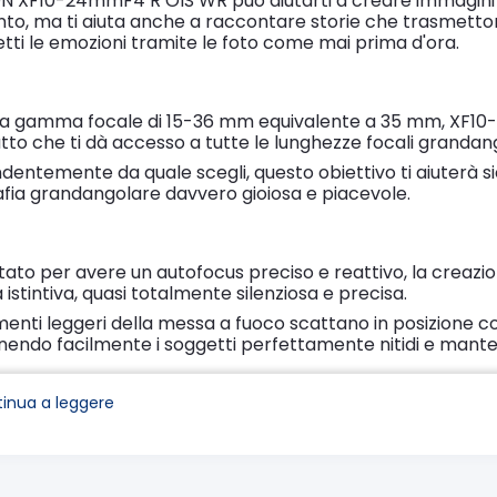
N XF10-24mmF4 R OIS WR può aiutarti a creare immagini
o, ma ti aiuta anche a raccontare storie che trasmettono
tti le emozioni tramite le foto come mai prima d'ora.
a gamma focale di 15-36 mm equivalente a 35 mm, XF1
o che ti dà accesso a tutte le lunghezze focali grandang
dentemente da quale scegli, questo obiettivo ti aiuterà s
afia grandangolare davvero gioiosa e piacevole.
tato per avere un autofocus preciso e reattivo, la crea
 istintiva, quasi totalmente silenziosa e precisa.
menti leggeri della messa a fuoco scattano in posizione co
ndo facilmente i soggetti perfettamente nitidi e mantene
e si muovono all'interno dell'inquadratura.
 immagini come le vedi e hai la libertà di trovare la stori
inua a leggere
thing dell'obiettivo è un fenomeno di distorsione che può 
entre l'obiettivo mette a fuoco.