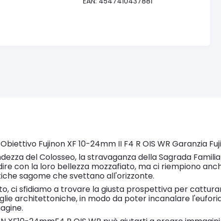
EAN: 4547410437881
m Obiettivo Fujinon XF 10-24mm II F4 R OIS WR Garanzia Fujif
dezza del Colosseo, la stravaganza della Sagrada Familia 
dire con la loro bellezza mozzafiato, ma ci riempiono anch
tiche sagome che svettano all'orizzonte.
o, ci sfidiamo a trovare la giusta prospettiva per cattur
lie architettoniche, in modo da poter incanalare l'euforia
agine.