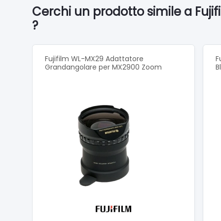
Cerchi un prodotto simile a Fuji
Per rid
stati p
?
Ciò si 
elimin
Fujifilm WL-MX29 Adattatore
F
Grandangolare per MX2900 Zoom
B
Esplora
compos
La sta
miglior
Ciò por
quando 
come F
Indipen
libera 
A part
stati a