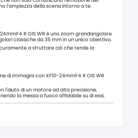
 che non solo comunicano l'emozione del
 l'ampiezza della scena intorno a te.
0-24mmF4 R OIS WR è uno zoom grandangolare
olari classiche da 35 mm in un unico obiettivo.
icuramente a sfruttare ciò che rende la
zione di immagini con XF10-24mmF4 R OIS WR
n l'aiuto di un motore ad alta precisione,
ndo la messa a fuoco affidabile su di essi,
a in qualsiasi momento.
alterare la composizione delle immagini e dei