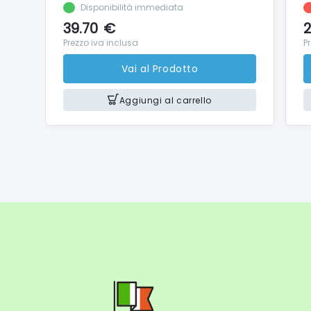
Ad esem
Disponibilità immediata
inaspet
39.70
€
2
A part
Prezzo iva inclusa
P
stati a
Infine,
Vai al Prodotto
(0,9 on
obietti
Aggiungi al carrello
>
Apri