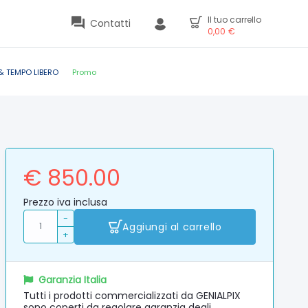
Il tuo carrello
Contatti
0,00
€
& TEMPO LIBERO
Promo
€ 850.00
Prezzo iva inclusa
-
Aggiungi al carrello
+
Garanzia Italia
Tutti i prodotti commercializzati da GENIALPIX
sono coperti da regolare garanzia degli