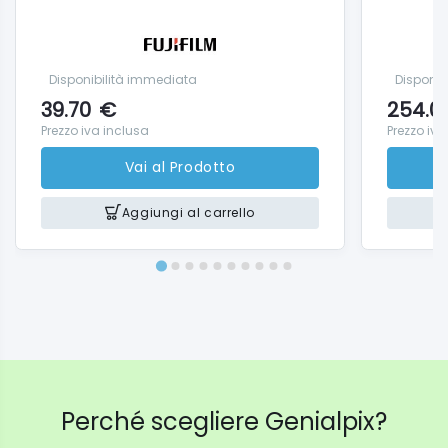
Disponibilità immediata
Disponib
39.70
€
254.0
Prezzo iva inclusa
Prezzo iva
Vai al Prodotto
Aggiungi al carrello
Perché scegliere Genialpix?