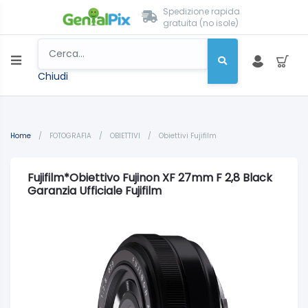
Spedizione rapida
gratuita (no isole)
Chiudi
Home
/
FOTOGRAFIA
/
OBIETTIVI
/
Obiettivi Fujifilm
Fujifilm*Obiettivo Fujinon XF 27mm F 2,8 Black
Garanzia Ufficiale Fujifilm