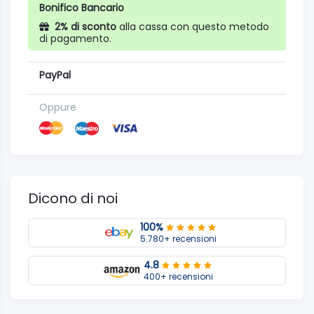
Bonifico Bancario
2% di sconto
alla cassa con questo metodo
di pagamento.
PayPal
Oppure
Dicono di noi
100%
5.780+ recensioni
4.8
400+ recensioni