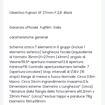
Obiettivo Fujinon XF 27mm F 2,8 Black
Garanzia ufficiale Fujifilm Italia
caratteristiche generali
Schema ottico:7 elementi in 5 gruppi (inclusi 1
elemento asferico) lunghezza focale:(equivalente
al formato 35mm)f=27mm (41mm) angolo di
Visione:55.5° apertura massima:F2.8 Apertura
minima:F16 Controllo apertura:Numero lamelle: 7
(apertura circolare) Stop: intervalli di 1/3EV (16
stops) Range di messa a fuoco Normale: Circa 0.6m
Macro: Circa 34cm Ingrandimento massimo:0.1x
Dimensioni esterne: Diametro x Lunghezza* (circa)
*distance dalla flangia della fotocamera ø61.2mm x
23mm Peso* (circa)*esclusi tappo e paraluce:78g
Diametro filtri:ø39mm