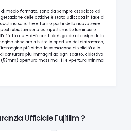
mere di medio formato, sono da sempre associate ad
ettazione delle ottiche è stata utilizzata in fase di
la macchina sono tre e fanno parte della nuova serie
uesti obiettivi sono compatti, molto luminosi e
ell’effetto out-of-focus bokeh grazie al design delle
agine circolare a tutte le aperture del diaframma,
mmagine più nitida. la sensazione di solidità e la
 di catturare più immagini ad ogni scatto. obiettivo
(53mm) apertura massima : f1,4 Apertura minima
anzia Ufficiale Fujifilm ?