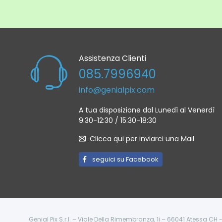
Assistenza Clienti
085.7996940
info@genialpix.com
A tua disposizione dal Lunedì al Venerdì
9:30-12:30 / 15:30-18:30
Clicca qui per inviarci una Mail
seguici su Facebook
Genial Pix S.r.l. – Viale Della Rimembranza, 1i – 66041 Atessa CH