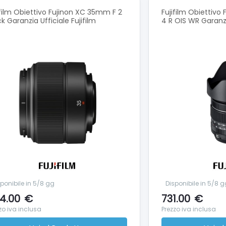
ifilm Obiettivo Fujinon XC 35mm F 2
Fujifilm Obiettivo
ck Garanzia Ufficiale Fujifilm
4 R OIS WR Garanzia
ponibile in 5/8 gg
Disponibile in 5/8 g
4.00
€
731.00
€
zo iva inclusa
Prezzo iva inclusa