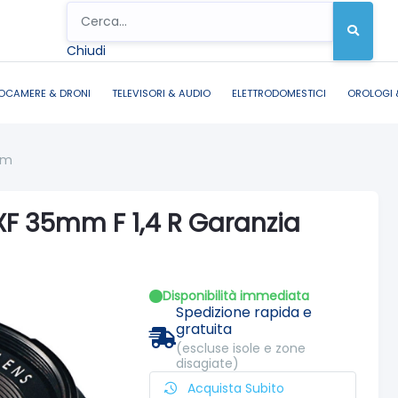
Chiudi
OCAMERE & DRONI
TELEVISORI & AUDIO
ELETTRODOMESTICI
OROLOGI 
ilm
 XF 35mm F 1,4 R Garanzia
Disponibilità immediata
Spedizione rapida e
gratuita
(escluse isole e zone
disagiate)
Acquista Subito