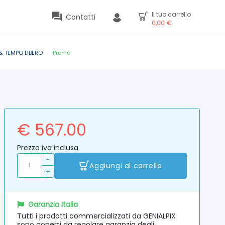
Il tuo carrello
Contatti
0,00
€
& TEMPO LIBERO
Promo
€ 567.00
Prezzo iva inclusa
-
Aggiungi al carrello
+
Garanzia Italia
Tutti i prodotti commercializzati da GENIALPIX
sono coperti da regolare garanzia degli