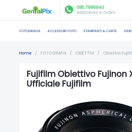
085.7996940
Assistenza e Ordini
FOTOGRAFIA
ACCESSORI FOTO
STAMPANTI & CARTE
VIDE
Home
/
FOTOGRAFIA
/
OBIETTIVI
/
Obiettivi Fujif
Fujifilm Obiettivo Fujinon
Ufficiale Fujifilm