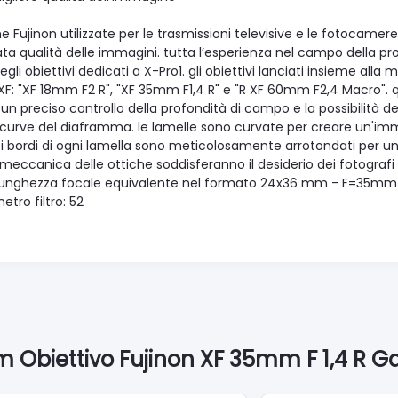
he Fujinon utilizzate per le trasmissioni televisive e le fotoca
ta qualità delle immagini. tutta l’esperienza nel campo della prog
egli obiettivi dedicati a X-Pro1. gli obiettivi lanciati insieme al
 XF: "XF 18mm F2 R", "XF 35mm F1,4 R" e "R XF 60mm F2,4 Macro". q
un preciso controllo della profondità di campo e la possibilità d
 curve del diaframma. le lamelle sono curvate per creare un'imm
 bordi di ogni lamella sono meticolosamente arrotondati per un'i
meccanica delle ottiche soddisferanno il desiderio dei fotografi
nghezza focale equivalente nel formato 24x36 mm - F=35mm 
metro filtro: 52
m Obiettivo Fujinon XF 35mm F 1,4 R Gar