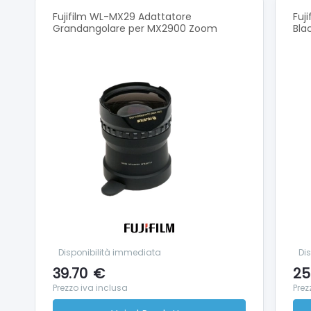
Fujifilm WL-MX29 Adattatore
Fuj
Grandangolare per MX2900 Zoom
Bla
Disponibilità immediata
Dis
39.70
€
25
Prezzo iva inclusa
Prez