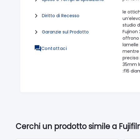
le ottic
Diritto di Recesso
un’eleva
studio d
Fujinon
Garanzie sul Prodotto
offrono 
lamelle
Contattaci
mentre i
precisa 
35mm lu
:f16 dia
Cerchi un prodotto simile a Fujifil