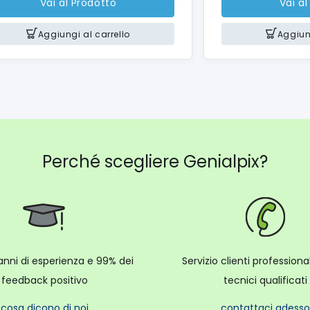
Vai al Prodotto
Vai al
Aggiungi al carrello
Aggiung
Perché scegliere Genialpix?
anni di esperienza e 99% dei
Servizio clienti profession
feedback positivo
tecnici qualificati
cosa dicono di noi
contattaci adesso