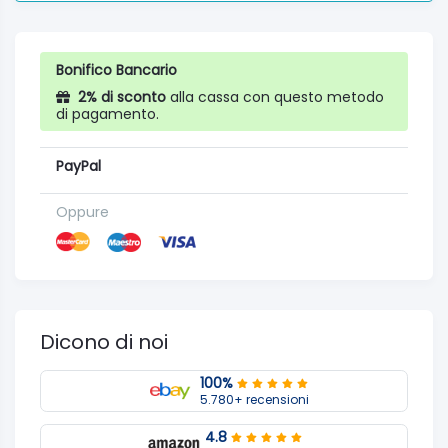
Bonifico Bancario
2% di sconto
alla cassa con questo metodo
di pagamento.
PayPal
Oppure
Dicono di noi
100%
5.780+ recensioni
4.8