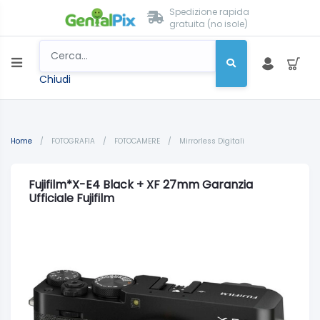
Spedizione rapida
gratuita (no isole)
Chiudi
Home
/
FOTOGRAFIA
/
FOTOCAMERE
/
Mirrorless Digitali
Fujifilm*X-E4 Black + XF 27mm Garanzia
Ufficiale Fujifilm