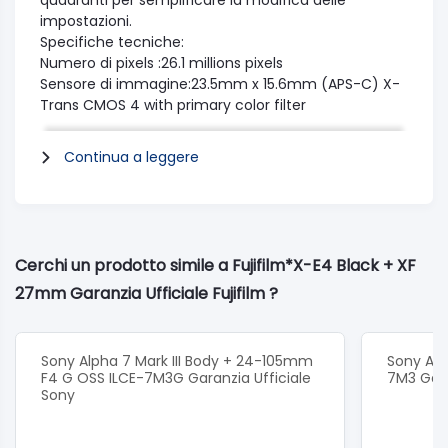
quadranti per semplificare la modifica delle
impostazioni.
Specifiche tecniche:
Numero di pixels :26.1 millions pixels
Sensore di immagine:23.5mm x 15.6mm (APS-C) X-
Trans CMOS 4 with primary color filter
Sistema di pulizia sensore:Ultra Sonic Vibration
Slot card:SD Card (~2GB) / SDHC Card (~32GB) /
Continua a leggere
SDXC Card (~2TB)UHS-I *1
Formato file immagini:JPEG: Exif Ver.2.32 *2 RAW:
14bit RAW (RAF original format)
Formato file video :MOV (MPEG-4 AVC/H.264, Audio:
Linear PCM / Stereo sound 24bit / 48KHz sampling)
Cerchi un prodotto simile a Fujifilm*X-E4 Black + XF
MP4 (MPEG-4 AVC/H.264, Audio: AAC)
27mm Garanzia Ufficiale Fujifilm ?
Attacco lenti: FUJIFILM X mount
Lcd Monitor:3" (pollici) aspect ratio 3:2, approx. 1.62
millions dots touch screen color LCD
monitor(approx. 100% coverage)
Sony Alpha 7 Mark III Body + 24-105mm
Sony Alph
Copertura mirino approx: 100%
F4 G OSS ILCE-7M3G Garanzia Ufficiale
7M3 Gara
Sony
Autoscatto :10sec. / 2sec.
Modalità flash :TTL (TTL AUTO (P mode) / STANDARD
/ SLOW SYNC. ) / MANUAL / COMMANDER / OFF