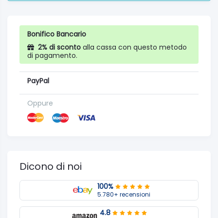
Bonifico Bancario
2% di sconto
alla cassa con questo metodo
di pagamento.
PayPal
Oppure
Dicono di noi
100%
5.780+ recensioni
4.8