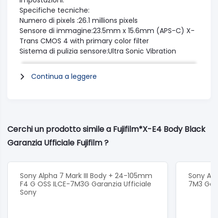
impostazioni.
Specifiche tecniche:
Numero di pixels :26.1 millions pixels
Sensore di immagine:23.5mm x 15.6mm (APS-C) X-
Trans CMOS 4 with primary color filter
Sistema di pulizia sensore:Ultra Sonic Vibration
Slot card:SD Card (~2GB) / SDHC Card (~32GB) /
SDXC Card (~2TB)UHS-I *1
Continua a leggere
Formato file immagini:JPEG: Exif Ver.2.32 *2 RAW:
14bit RAW (RAF original format)
Formato file video :MOV (MPEG-4 AVC/H.264, Audio:
Linear PCM / Stereo sound 24bit / 48KHz sampling)
MP4 (MPEG-4 AVC/H.264, Audio: AAC)
Cerchi un prodotto simile a Fujifilm*X-E4 Body Black
Attacco lenti: FUJIFILM X mount
Garanzia Ufficiale Fujifilm ?
Lcd Monitor:3" (pollici) aspect ratio 3:2, approx. 1.62
millions dots touch screen color LCD
monitor(approx. 100% coverage)
Copertura mirino approx: 100%
Sony Alpha 7 Mark III Body + 24-105mm
Sony Alph
Autoscatto :10sec. / 2sec.
F4 G OSS ILCE-7M3G Garanzia Ufficiale
7M3 Gara
Sony
Modalità flash :TTL (TTL AUTO (P mode) / STANDARD
/ SLOW SYNC. ) / MANUAL / COMMANDER / OFF
(When EF-X8 is set)