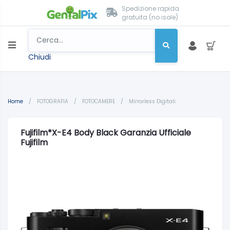
Spedizione rapida
gratuita (no isole)
Chiudi
Home
/
FOTOGRAFIA
/
FOTOCAMERE
/
Mirrorless Digitali
Fujifilm*X-E4 Body Black Garanzia Ufficiale
Fujifilm