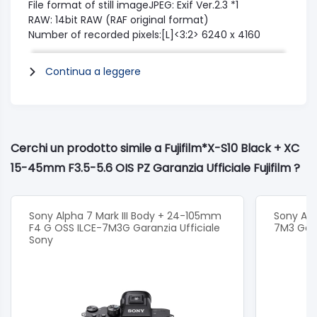
File format of still imageJPEG: Exif Ver.2.3 *1
RAW: 14bit RAW (RAF original format)
Number of recorded pixels:[L]<3:2> 6240 x 4160
<16:9> 6240 x 3512 <1:1> 4160 x 4160
[M]<3:2> 4416 x 2944 <16:9> 4416 x 2488 <1:1> 2944 x
Continua a leggere
2944
[S]<3:2> 3120 x 2080 <16:9> 3120 x 1760 <1:1> 2080 x
2080
Attacco ottiche: FUJIFILM X mount
Iso:Standard output AUTO1 / AUTO2 / AUTO3 (up to
Cerchi un prodotto simile a Fujifilm*X-S10 Black + XC
ISO12800) / ISO160 - 12800 (1/3 step)
15-45mm F3.5-5.6 OIS PZ Garanzia Ufficiale Fujifilm ?
Extended output ISO80 / 100 / 125 / 25600 / 51200
Controllo esposizione: TTL 256-zone metering, Multi
/ Spot / Average / Center Weighted
Exposure mode P (Program AE) / A (Aperture Priority
Sony Alpha 7 Mark III Body + 24-105mm
Sony Alph
AE) / S (Shutter Speed Priority AE) / M (Manual
F4 G OSS ILCE-7M3G Garanzia Ufficiale
7M3 Gara
Sony
Exposure)
compensazione di esposizione:-5.0EV - +5.0EV 1/3EV
step (Movie: -2.0EV - +2.0EV)
Stabiliazzazione immagini:Mechanism Image sensor
shift mechanism with 5-axis compensation
Compensazione Esposizione:Maximum 6.0 stops