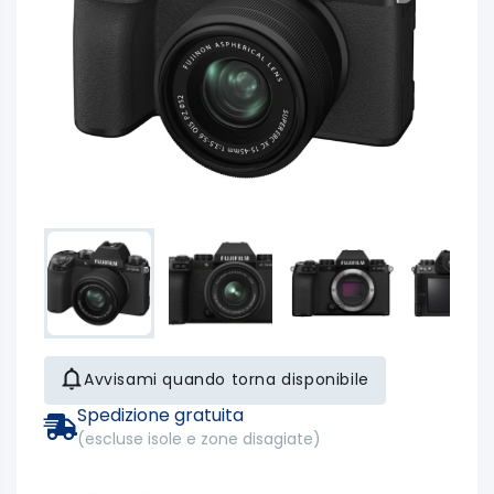
Avvisami quando torna disponibile
Spedizione gratuita
(escluse isole e zone disagiate)