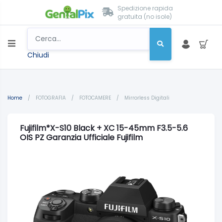
Spedizione rapida
gratuita (no isole)
Chiudi
Home
/
FOTOGRAFIA
/
FOTOCAMERE
/
Mirrorless Digitali
Fujifilm*X-S10 Black + XC 15-45mm F3.5-5.6
OIS PZ Garanzia Ufficiale Fujifilm