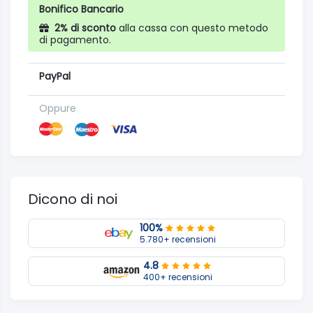
Bonifico Bancario
2% di sconto
alla cassa con questo metodo
di pagamento.
PayPal
Oppure
Dicono di noi
100%
5.780+ recensioni
4.8
400+ recensioni