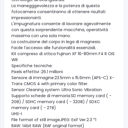
La manegggevolezza e la potenza di questa
fotocamera consentiranno di ottenere risultati
impressionanti.
L'impugnatura consente di lavorare agevolmente
con questa sorprendente macchina, operatività
massima con una sola mano.
La costruzione del corpo in lega di magnesio.
Facile l'accesso alle funzionalità essenziali.
Kit compreso di ottica Fujinon XF 16-80mm F4 R OIS
WR
Specifiche tecniche:
Pixels effettivi :26.1 millioni
Sensore di immagine:23.5mm x 15.6mm (APS-C) X-
Trans CMOS 4 with primary color filter.
Sensor Cleaning system :Ultra Sonic Vibration
Supporto schede di memoria:SD memory card ( -
2GB) / SDHC memory card ( - 32GB) / SDXC
memory card ( - 2TB)
UHS-I
File format of still imageJPEG: Exif Ver.2.3 *1
RAW: 14bit RAW (RAF original format)