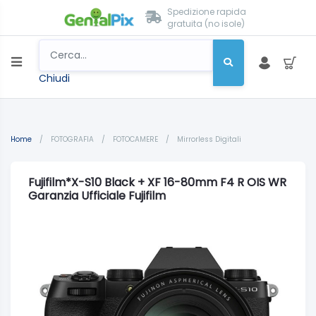
Spedizione rapida
gratuita (no isole)
Chiudi
Home
/
FOTOGRAFIA
/
FOTOCAMERE
/
Mirrorless Digitali
Fujifilm*X-S10 Black + XF 16-80mm F4 R OIS WR
Garanzia Ufficiale Fujifilm