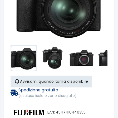
Avvisami quando torna disponibile
Spedizione gratuita
(escluse isole e zone disagiate)
EAN: 4547410440355