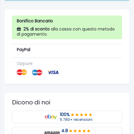
Bonifico Bancario
2% di sconto
alla cassa con questo metodo
di pagamento.
PayPal
Oppure
Dicono di noi
100%
5.780+ recensioni
4.8