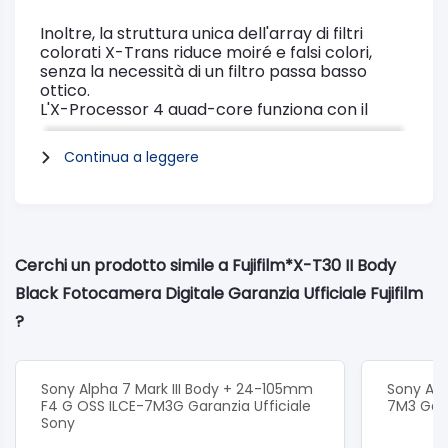
Inoltre, la struttura unica dell'array di filtri
colorati X-Trans riduce moiré e falsi colori,
senza la necessità di un filtro passa basso
ottico.
L'X-Processor 4 quad-core funziona con il
sensore X-Trans CMOS 4 per fornire una
combinazione di elaborazione delle immagini
Continua a leggere
in grado di offrire varie opzioni di simulazione
pellicola,
aprendo le porte a nuovi livelli di creatività
attraverso il modo in cui ciascuno interpreta
colori e toni.
Sono stati inoltre apportati miglioramenti
Cerchi un prodotto simile a Fujifilm*X-T30 II Body
significativi alla capacità della fotocamera di
Black Fotocamera Digitale Garanzia Ufficiale Fujifilm
seguire i soggetti in movimento,
ottimizzando l'autofocus sia per le foto che
?
per le sue potenti funzionalità video 4K/30P.
Sony Alpha 7 Mark III Body + 24-105mm
Sony Alph
Specifiche Tecniche:
F4 G OSS ILCE-7M3G Garanzia Ufficiale
7M3 Gara
Attacco ottiche
: FUJIFILM X
Sony
Sensore d'immagine :X-Trans CMOS 4 da 23,5 x