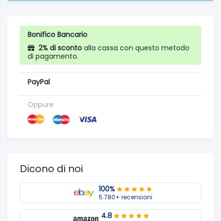
Bonifico Bancario
2% di sconto
alla cassa con questo metodo
di pagamento.
PayPal
Oppure
Dicono di noi
100%
5.780+ recensioni
4.8