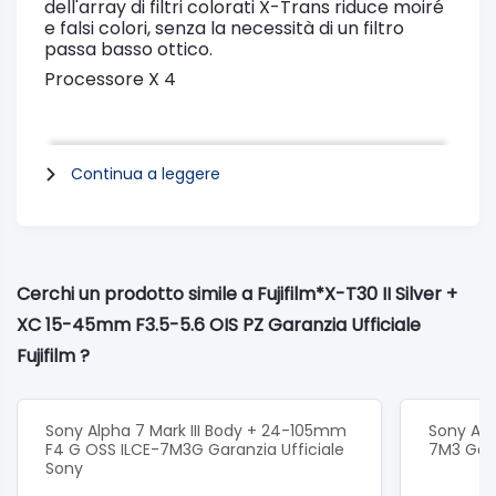
dell'array di filtri colorati X-Trans riduce moiré
e falsi colori, senza la necessità di un filtro
passa basso ottico.
Processore X 4
L'X-Processor 4 quad-core funziona con il
Continua a leggere
sensore X-Trans CMOS 4 per fornire una
combinazione di elaborazione delle immagini
in grado di offrire varie opzioni di simulazione
pellicola, aprendo le porte a nuovi livelli di
creatività attraverso il modo in cui ciascuno
interpreta colori e toni.
Cerchi un prodotto simile a Fujifilm*X-T30 II Silver +
Sono stati inoltre apportati miglioramenti
XC 15-45mm F3.5-5.6 OIS PZ Garanzia Ufficiale
significativi alla capacità della fotocamera di
Fujifilm ?
seguire i soggetti in movimento, ottimizzando
l'autofocus sia per le foto che per le sue
potenti funzionalità video 4K/30P.
Sony Alpha 7 Mark III Body + 24-105mm
Sony Alph
F4 G OSS ILCE-7M3G Garanzia Ufficiale
7M3 Gara
Sony
Immagini straordinarie richiedono colori