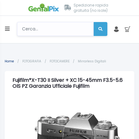
Spedizione rapida
gratuita (no isole)
Home
/
FOTOGRAFIA
/
FOTOCAMERE
/
Mirrorless Digitali
Fujifilm*X-T30 II Silver + XC 15-45mm F3.5-5.6
OIS PZ Garanzia Ufficiale Fujifilm