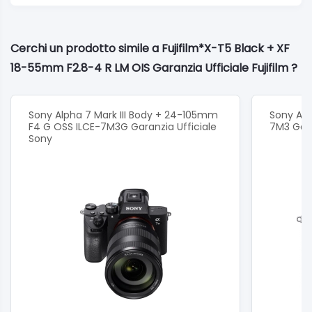
Cerchi un prodotto simile a Fujifilm*X-T5 Black + XF
18-55mm F2.8-4 R LM OIS Garanzia Ufficiale Fujifilm ?
Sony Alpha 7 Mark III Body + 24-105mm
Sony Alph
F4 G OSS ILCE-7M3G Garanzia Ufficiale
7M3 Gara
Sony