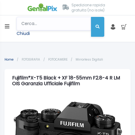
Spedizione rapida
gratuita (no isole)
Chiudi
Home
/
FOTOGRAFIA
/
FOTOCAMERE
/
Mirrorless Digitali
Fujifilm*X-T5 Black + XF 18-55mm F2.8-4 R LM
OIS Garanzia Ufficiale Fujifilm