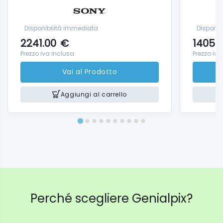
Disponibilità immediata
Disponib
2241.00
€
1405.
Prezzo iva inclusa
Prezzo iva
Vai al Prodotto
Aggiungi al carrello
Perché scegliere Genialpix?