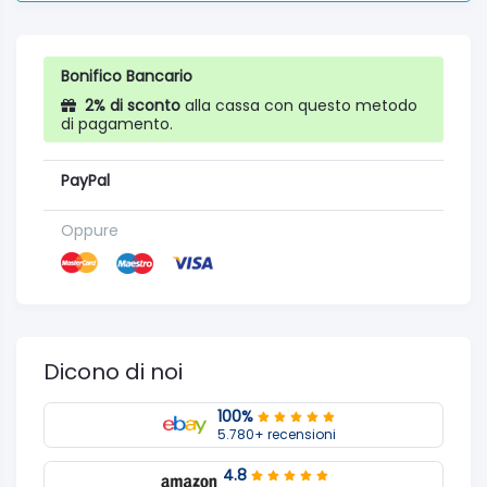
Bonifico Bancario
2% di sconto
alla cassa con questo metodo
di pagamento.
PayPal
Oppure
Dicono di noi
100%
5.780+ recensioni
4.8