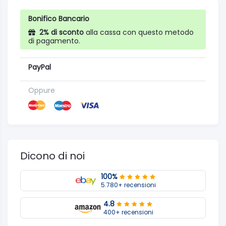
Bonifico Bancario
2% di sconto
alla cassa con questo metodo
di pagamento.
PayPal
Oppure
Dicono di noi
100%
5.780+ recensioni
4.8
400+ recensioni