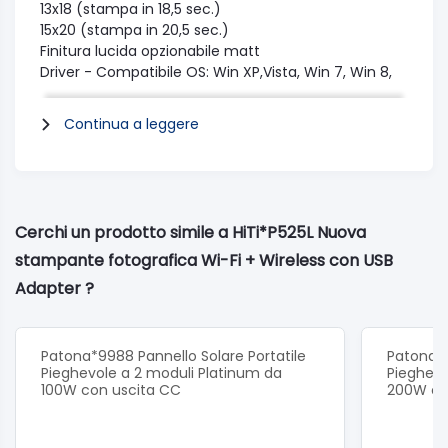
13x18 (stampa in 18,5 sec.)
15x20 (stampa in 20,5 sec.)
Finitura lucida opzionabile matt
Driver - Compatibile OS: Win XP,Vista, Win 7, Win 8,
Win 10,
Mac Os X v10.6 or above
Continua a leggere
Interfaccia :USB 2.0
AC 100-240V, 50-60Hz, 4A
Cerchi un prodotto simile a HiTi*P525L Nuova
stampante fotografica Wi-Fi + Wireless con USB
Adapter ?
Patona*9988 Pannello Solare Portatile
Patona*9
Pieghevole a 2 moduli Platinum da
Pieghevo
100W con uscita CC
200W co