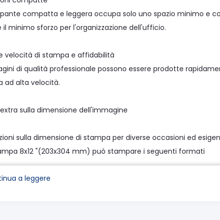
ioni compatte
pante compatta e leggera occupa solo uno spazio minimo e con
 il minimo sforzo per l'organizzazione dell'ufficio.
 velocità di stampa e affidabilità
gini di qualità professionale possono essere prodotte rapidame
 ad alta velocità.
 extra sulla dimensione dell'immagine
pzioni sulla dimensione di stampa per diverse occasioni ed esigen
stampa 8x12 "(203x304 mm) può stampare i seguenti formati
03x102 mm), 8x5" (203x127 mm), 8x6 "(203x152 mm), 8x8" (203
inua a leggere
naria qualità di stampa
ante utilizza un'esclusiva tecnologia di controllo termico che pr