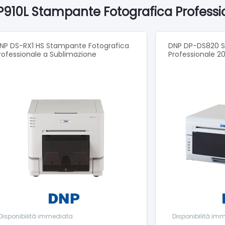
ca.
i P910L Stampante Fotografica Profess
ca. 13,5 kg
oni (LxAxP) 329 x 174 x 395 mm
NP DS-RX1 HS Stampante Fotografica
DNP DP-DS820 S
rofessionale a Sublimazione
Professionale 2
 operativo MacOS v.10.6 o successivo, Windows 7 o successivo
ccia USB2.0
eda Tecnica
Disponibilità immediata
Disponibilità im