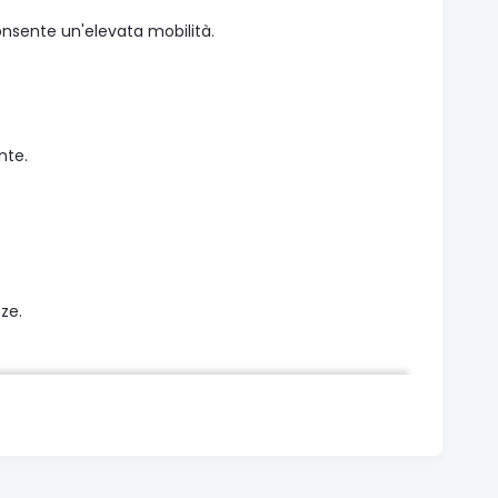
sente un'elevata mobilità.
nte.
ze.
x203 mm), 8x10 "(203x254 mm), 8x12" (203x304 mm)
oduce immagini di alta qualità sia con finitura lucida