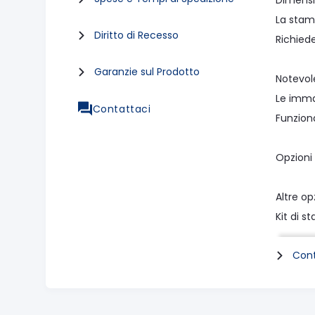
Dimens
La stam
Diritto di Recesso
Richiede
Garanzie sul Prodotto
Notevole
Le imma
Contattaci
Funziona
Opzioni
Altre o
Kit di 
8x4 "(2
Cont
Straordi
La stamp