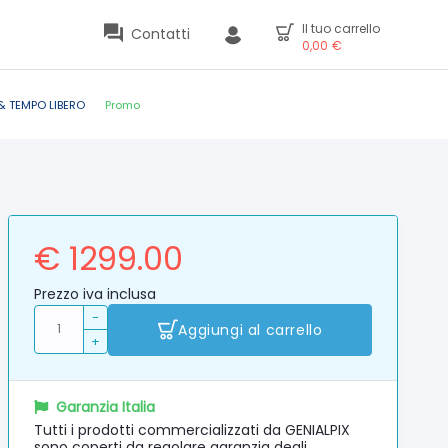
Il tuo carrello
Contatti
0,00
€
& TEMPO LIBERO
Promo
€ 1299.00
Prezzo iva inclusa
-
Aggiungi al carrello
+
Garanzia Italia
Tutti i prodotti commercializzati da GENIALPIX
sono coperti da regolare garanzia degli