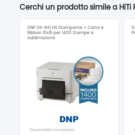
che opa
Cerchi un prodotto simile a HiT
Peso Cir
Dimensi
DNP DS-RX1 HS Stampante + Carta e
D
Ribbon 10x15 per 1400 Stampe a
P
Sistema
sublimazione
Interfa
>> Sch
Disponibilità immediata