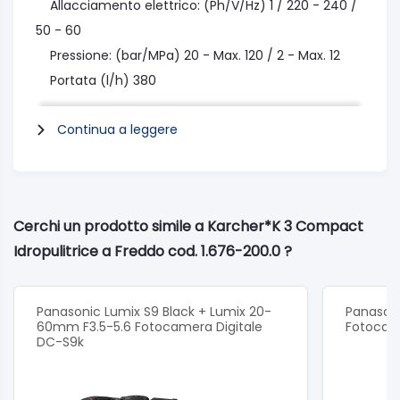
Allacciamento elettrico: (Ph/V/Hz) 1 / 220 - 240 /
50 - 60
Pressione: (bar/MPa) 20 - Max. 120 / 2 - Max. 12
Portata (l/h) 380
Temperatura ingresso acqua (°C) Max. 40
Continua a leggere
Potenza allacciata (kW) 1.6
Dimensioni : 26.4 x 25.6 x h45 cm
Cerchi un prodotto simile a Karcher*K 3 Compact
Idropulitrice a Freddo cod. 1.676-200.0 ?
Panasonic Lumix S9 Black + Lumix 20-
Panasoni
60mm F3.5-5.6 Fotocamera Digitale
Fotocam
DC-S9k