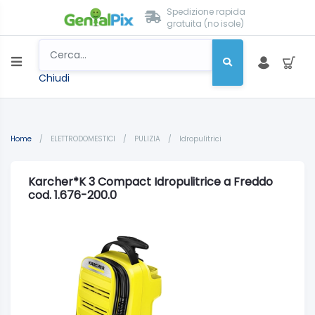
Spedizione rapida
gratuita (no isole)
Chiudi
Home
/
ELETTRODOMESTICI
/
PULIZIA
/
Idropulitrici
Karcher*K 3 Compact Idropulitrice a Freddo
cod. 1.676-200.0