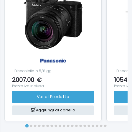
Disponibile in 5/8 gg
Disponib
2007.00
€
1054.
Prezzo iva inclusa
Prezzo iva
Vai al Prodotto
Aggiungi al carrello