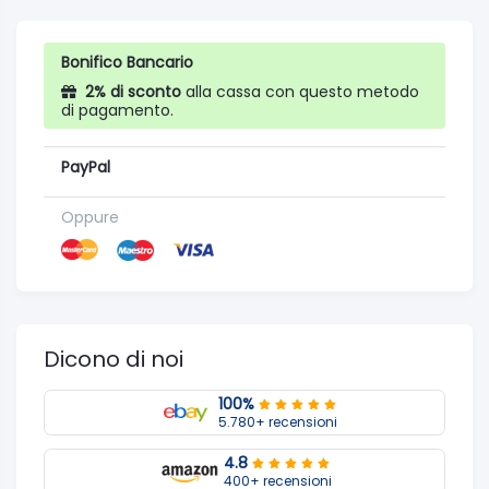
Bonifico Bancario
2% di sconto
alla cassa con questo metodo
di pagamento.
PayPal
Oppure
Dicono di noi
100%
5.780+ recensioni
4.8
400+ recensioni