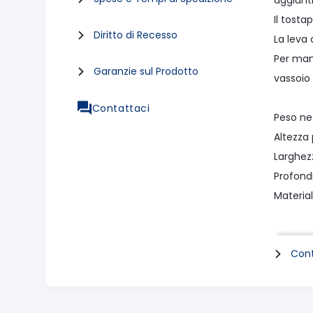
aggiunt
Il tosta
Diritto di Recesso
La leva
Per man
Garanzie sul Prodotto
vassoio 
Contattaci
Peso ne
Altezza
Larghe
Profond
Materia
la conf
Cont
Corpo d
Vassoio 