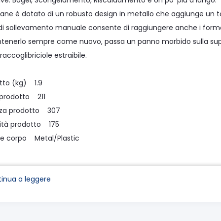
ive: Bagel, Scongelamento, Riscaldamento e Un po' più a lungo.
pane è dotato di un robusto design in metallo che aggiunge un toc
 di sollevamento manuale consente di raggiungere anche i formati 
tenerlo sempre come nuovo, passa un panno morbido sulla superfi
raccoglibriciole estraibile.
tto (kg) 1.9
 prodotto 211
zza prodotto 307
ità prodotto 175
le corpo Metal/Plastic
ezione contiene:
inua a leggere
el tostapane
raccoglibriciole estraibile