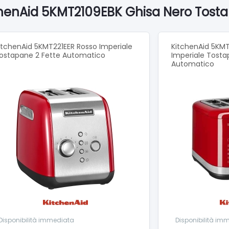
chenAid 5KMT2109EBK Ghisa Nero Tosta
itchenAid 5KMT221EER Rosso Imperiale
KitchenAid 5KM
ostapane 2 Fette Automatico
Imperiale Tosta
Automatico
Disponibilità immediata
Disponibilità im