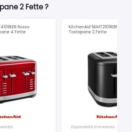
pane 2 Fette ?
T4109EER Rosso
KitchenAid 5KMT2109EBM Nero
pane 4 Fette
Tostapane 2 Fette
mediata
Disponibilità immediata