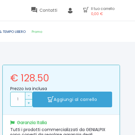
Il tuo carrello
Contatti
0,00
€
& TEMPO LIBERO
Promo
€ 128.50
Prezzo iva inclusa
-
Aggiungi al carrello
+
Garanzia Italia
Tutti i prodotti commercializzati da GENIALPIX
sono coperti da regolare garanzia degli