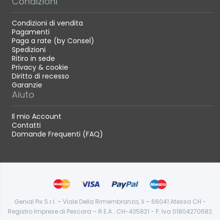
Condizioni
Condizioni di vendita
Pagamenti
Paga a rate (by Consel)
Spedizioni
Ritiro in sede
Privacy & cookie
Diritto di recesso
Garanzie
Aiuto
Il mio Account
Contatti
Domande Frequenti (FAQ)
Genial Pix S.r.l. – Viale Della Rimembranza, 1i – 66041 Atessa CH -
Registro Imprese di Pescara – R.E.A.: CH-435821 - P. Iva 01804270682