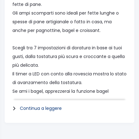
fette di pane.
Gli ampi scomparti sono ideali per fette lunghe o
spesse di pane artigianale o fatto in casa, ma
anche per pagnottine, bagel e croissant.
Scegli tra 7 impostazioni di doratura in base ai tuoi
gusti, dalla tostatura più scura e croccante a quella
più delicata.
Il timer a LED con conto alla rovescia mostra lo stato
di avanzamento della tostatura.
Se ami i bagel, apprezzerai la funzione bagel
intelligente dedicata che dimezza la potenza su un
Continua a leggere
lato così da riscaldare solo leggermente la parte
esterna.
La funzione scongelamento scongela il pane
quando sei di fretta e devi utilizzare fette di pane