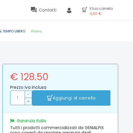
Il tuo carrello
Contatti
0,00
€
& TEMPO LIBERO
Promo
€ 128.50
Prezzo iva inclusa
-
Aggiungi al carrello
+
Garanzia Italia
Tutti i prodotti commercializzati da GENIALPIX
sono coperti da regolare garanzia degli