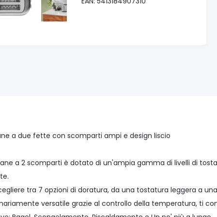
EAN: 5413184907310
ne a due fette con scomparti ampi e design liscio
pane a 2 scomparti è dotato di un'ampia gamma di livelli di tost
te.
cegliere tra 7 opzioni di doratura, da una tostatura leggera a un
nariamente versatile grazie al controllo della temperatura, ti con