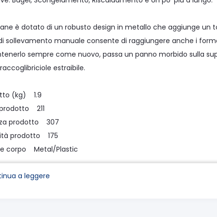
ive: Bagel, Scongelamento, Riscaldamento e Un po' più a lungo.
pane è dotato di un robusto design in metallo che aggiunge un toc
 di sollevamento manuale consente di raggiungere anche i formati 
tenerlo sempre come nuovo, passa un panno morbido sulla superfi
raccoglibriciole estraibile.
tto (kg) 1.9
 prodotto 211
zza prodotto 307
ità prodotto 175
le corpo Metal/Plastic
inua a leggere
ezione contiene:
el tostapane