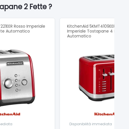
apane 2 Fette ?
221EER Rosso Imperiale
KitchenAid 5KMT4109EER Rosso
tte Automatico
Imperiale Tostapane 4 Fette
Automatico
mediata
Disponibilità immediata