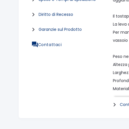
aggiunt
Diritto di Recesso
Il tosta
La leva
Garanzie sul Prodotto
Per man
vassoio 
Contattaci
Peso ne
Altezza
Larghe
Profond
Materia
Cont
La conf
Corpo d