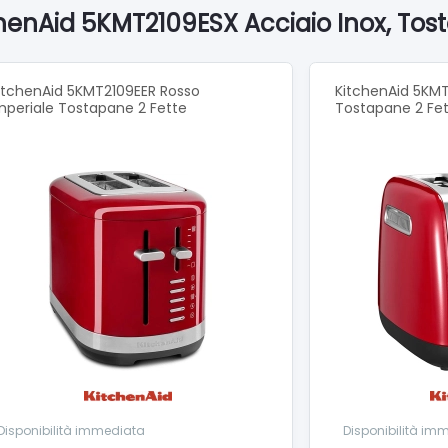
raccoglibriciole estraibile
chenAid 5KMT2109ESX Acciaio Inox, Tost
itchenAid 5KMT2109EER Rosso
KitchenAid 5KMT
mperiale Tostapane 2 Fette
Tostapane 2 Fe
Disponibilità immediata
Disponibilità im