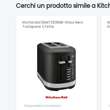
Vassoio 
Cerchi un prodotto simile a Kit
KitchenAid 5KMT2109EBK Ghisa Nero
K
Tostapane 2 Fette
I
Disponibilità immediata