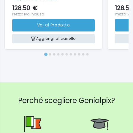
128.50
€
128.50
Prezzo iva inclusa
Prezzo iva
Vai al Prodotto
Aggiungi al carrello
Perché scegliere Genialpix?