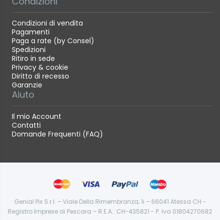
Condizioni
Condizioni di vendita
Pagamenti
Paga a rate (by Consel)
Spedizioni
Ritiro in sede
Privacy & cookie
Diritto di recesso
Garanzie
Aiuto
Il mio Account
Contatti
Domande Frequenti (FAQ)
Genial Pix S.r.l. – Viale Della Rimembranza, 1i – 66041 Atessa CH -
Registro Imprese di Pescara – R.E.A.: CH-435821 - P. Iva 01804270682