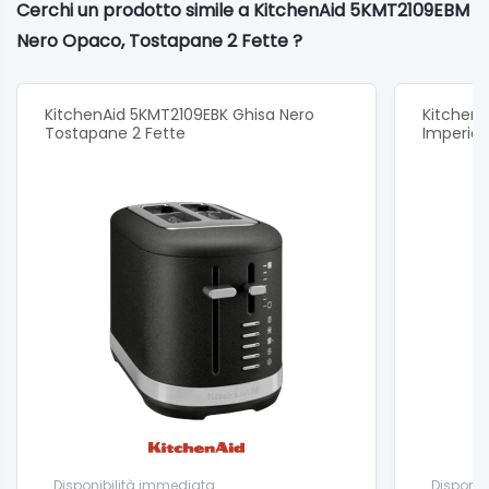
Cerchi un prodotto simile a KitchenAid 5KMT2109EBM
Corpo del tostapane
Nero Opaco, Tostapane 2 Fette ?
Vassoio raccoglibriciole estraibile
KitchenAid 5KMT2109EBK Ghisa Nero
KitchenA
Tostapane 2 Fette
Imperial
Disponibilità immediata
Disponib