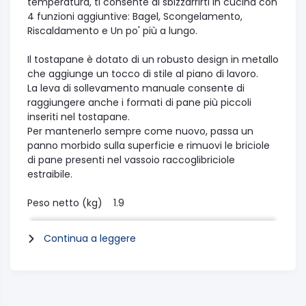
temperatura, ti consente di sbizzarrirti in cucina con
4 funzioni aggiuntive: Bagel, Scongelamento,
Riscaldamento e Un po' più a lungo.
Il tostapane è dotato di un robusto design in metallo
che aggiunge un tocco di stile al piano di lavoro.
La leva di sollevamento manuale consente di
raggiungere anche i formati di pane più piccoli
inseriti nel tostapane.
Per mantenerlo sempre come nuovo, passa un
panno morbido sulla superficie e rimuovi le briciole
di pane presenti nel vassoio raccoglibriciole
estraibile.
Peso netto (kg) 1.9
Altezza prodotto 211
Larghezza prodotto 307
Continua a leggere
Profondità prodotto 175
Materiale corpo Metal/Plastic
La confezione contiene: