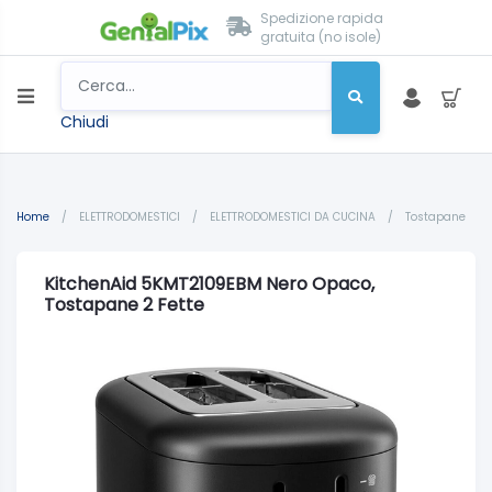
Spedizione rapida
gratuita (no isole)
Chiudi
Home
/
ELETTRODOMESTICI
/
ELETTRODOMESTICI DA CUCINA
/
Tostapane
KitchenAid 5KMT2109EBM Nero Opaco,
Tostapane 2 Fette