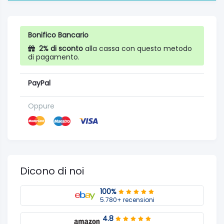
Bonifico Bancario
2% di sconto
alla cassa con questo metodo
di pagamento.
PayPal
Oppure
Dicono di noi
100%
5.780+ recensioni
4.8