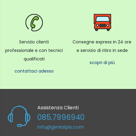
Bluetooth Sì
Uscita ottica Sì
Uscita cuffie No
HDCP Sì
Servizio clienti
Consegne express in 24 ore
Audio
professionale e con tecnici
e servizio di ritiro in sede
Potenza audio (Watts) 10W (5W + 5W)
qualificati
scopri di più
Caratteristiche
contattaci adesso
Virtual Surround (AI Sound), Auto Volume,
Equalizer
Smart TV
Assistenza Clienti
Piattaforma Smart webOS 22
085.7996940
HbbTV ((Hybrid broadcast broadband TV)
info@genialpix.com
HbbTV 2.0