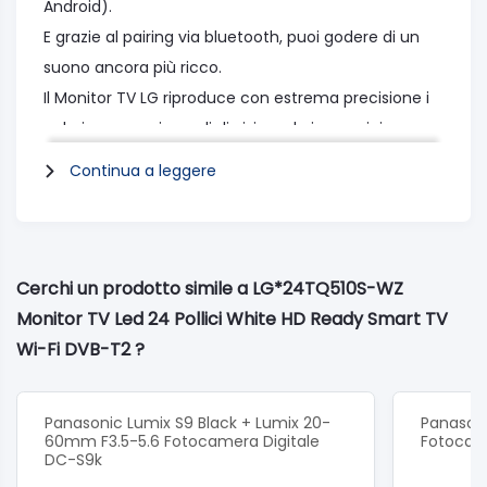
Android).
E grazie al pairing via bluetooth, puoi godere di un
suono ancora più ricco.
Il Monitor TV LG riproduce con estrema precisione i
colori con ampi angoli di visione: le immagini sono
nitide e prive di distorsione, per una visione ottimale
Continua a leggere
da qualsiasi posizione.
Quando vuoi goderti un bel film, la visibilità totale
della funzione Cinema Mode ti consente di non
perderti nemmeno un fotogramma, anche in caso
Cerchi un prodotto simile a LG*24TQ510S-WZ
di scene particolarmente scure.
Monitor TV Led 24 Pollici White HD Ready Smart TV
Goditi film o giochi con un suono realistico e
Wi-Fi DVB-T2 ?
avvolgente.
Grazie agli speaker stereo integrati 10W (5W + 5W),
Panasonic Lumix S9 Black + Lumix 20-
Panasoni
non avrai bisogno di aggiungere altri casse al
60mm F3.5-5.6 Fotocamera Digitale
Fotocam
DC-S9k
Monitor TV.