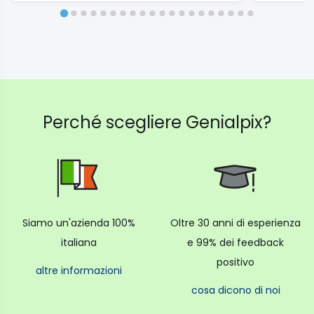
Gamut di colore NTSC 68%
Sintonizzatori
Ricevitore TV Digitale DVB-T/T2 HEVC main 10,
DVB-C, DVB-S/S2
Perché scegliere Genialpix?
Ingressi/Uscite
CI Slot Sì
HDMI 2x
DisplayPort No
D-Sub No
Component No
Siamo un'azienda 100%
Oltre 30 anni di esperienza
Composite No
italiana
e 99% dei feedback
USB 1x (2.0)
positivo
altre informazioni
Wi-Fi Sì
cosa dicono di noi
LAN Sì