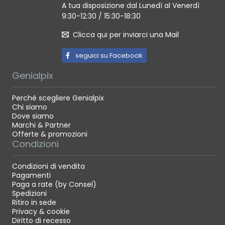
Web Browser Si
A tua disposizione dal Lunedì al Venerdì
9:30-12:30 / 15:30-18:30
Launcher Sì (Home)
Quick Start Si
Clicca qui per inviarci una Mail
LG Contents Store Sì
seguici su Facebook
AirPlay Sì
Screen Share Sì (Miracast, WiDi)
Genialpix
Perché scegliere Genialpix
Caratteristiche
Chi siamo
Dove siamo
Marchi & Partner
Modalità immagini
Offerte & promozioni
Condizioni
Vivid, Standard, Eco (APS), Cinema, Sports,
Game Optimizer, FILMMAKER MODE, Expert (Bright
Condizioni di vendita
space, daytime), Expert (Dark space, night)
Pagamenti
Paga a rate (by Consel)
Spedizioni
Caratteristiche speciali
Ritiro in sede
Privacy & cookie
Bluetooth Audio Sì
Diritto di recesso