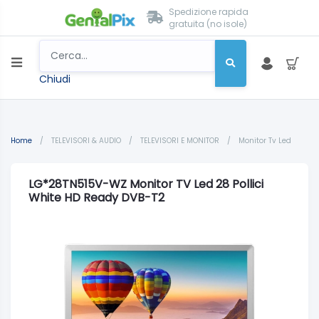
Spedizione rapida
gratuita (no isole)
Chiudi
Home
/
TELEVISORI & AUDIO
/
TELEVISORI E MONITOR
/
Monitor Tv Led
LG*28TN515V-WZ Monitor TV Led 28 Pollici
White HD Ready DVB-T2