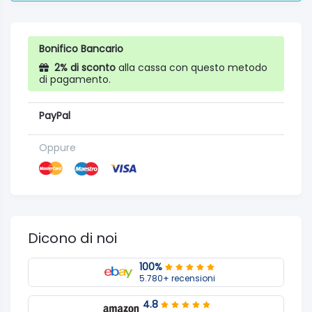
Bonifico Bancario
2% di sconto
alla cassa con questo metodo
di pagamento.
PayPal
Oppure
Dicono di noi
100%
5.780+ recensioni
4.8