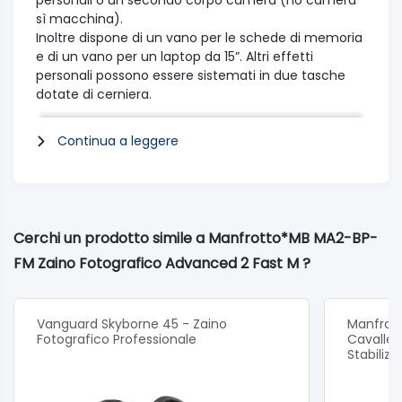
personali o un secondo corpo camera (no camera
sì macchina).
Inoltre dispone di un vano per le schede di memoria
e di un vano per un laptop da 15”. Altri effetti
personali possono essere sistemati in due tasche
dotate di cerniera.
Un attacco esterno per treppiede si trova sulla parte
anteriore dello zaino. L’esterno è realizzato in un
Continua a leggere
buon tessuto idrorepellente;
inoltre viene fornita una copertura antipioggia per
una maggiore protezione in caso di intemperie.
Cerchi un prodotto simile a Manfrotto*MB MA2-BP-
Peso 1.2 kg
FM Zaino Fotografico Advanced 2 Fast M ?
Dimensioni Interne 30 x 18 x 43 cm
Custodia Fotocamera 30 x 18 x 43 cm
Vanguard Skyborne 45 - Zaino
Manfrot
Fotografico Professionale
Cavallet
Stabiliz
Dimensioni Esterne 31 x 19 x 44 cm