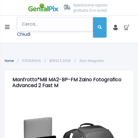
Spedizione rapida
gratuita (no isole)
Chiudi
Home
/
FOTOGRAFIA
/
BORSE E ZAINI
/
Zaini fotografici
Manfrotto*MB MA2-BP-FM Zaino Fotografico
Advanced 2 Fast M