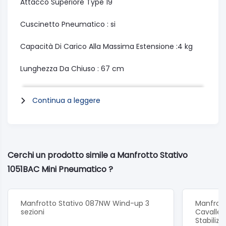
Attacco Superiore Type 19
Cuscinetto Pneumatico : si
Capacità Di Carico Alla Massima Estensione :4 kg
Lunghezza Da Chiuso : 67 cm
Colore Nero
Continua a leggere
Sezioni Gamba 3
Dimensione Delle Sezioni Ø19mm
Cerchi un prodotto simile a Manfrotto Stativo
Materiale Base Adapto
1051BAC Mini Pneumatico ?
Materiale Colonna :Alluminio
Manfrotto Stativo 087NW Wind-up 3
Manfrot
sezioni
Cavallet
Stabiliz