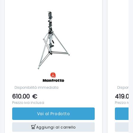
Disponibilità immediata
Disponib
610.00
€
419.00
Prezzo iva inclusa
Prezzo iva
Vai al Prodotto
Aggiungi al carrello