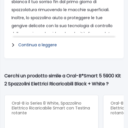
sbianca il tuo sorriso fin dal primo giorno di
spazzolatura rimuovendo le macchie superficiali.
Inoltre, lo spazzolino aiuta a proteggere le tue
gengive delicate con la sua tecnologia di controllo
della pressione che riduce la velocità di spazzolatura
e ti avverte se stai spazzolando troppo forte.
Continua a leggere
Grazie allo Smart Coaching dello spazzolino Oral-B
Smart 5 5900, puoi migliorare le tue abitudini di
spazzolatura e la salute orale.
Non c'è da stupirsi che Oral-B sia il marchio numero
Cerchi un prodotto simile a Oral-B*Smart 5 5900 Kit
uno consigliato dai dentisti di tutto il mondo.
2 Spazzolini Elettrici Ricaricabili Black + White ?
Duopack Smart 5 5900 Bianco + Nero – 2 Spazzolini
Elettrici
Oral-B io Series 8 White, Spazzolino
Oral-B io
Elettrico Ricaricabile Smart con Testina
Elettric
rotante
rotante
40.000 pulsazioni/min e 8.800 movimenti
oscillatori/rotatori/min