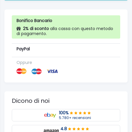
Bonifico Bancario
2% di sconto
alla cassa con questo metodo
di pagamento.
PayPal
Oppure
Dicono di noi
100%
5.780+ recensioni
4.8