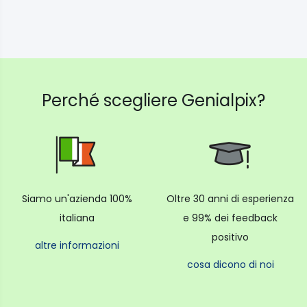
• Sistema innovativo per il monitoraggio della
pressione.
• Nuova batteria agli ioni di litio.
• Speciale caricatore con comodo ed igienico
contenitore per 4 testine
Perché scegliere Genialpix?
• 2 manici per spazzole
• 2 testine Cross Action
Siamo un'azienda 100%
Oltre 30 anni di esperienza
italiana
e 99% dei feedback
positivo
altre informazioni
cosa dicono di noi