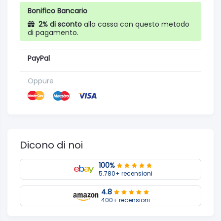
Bonifico Bancario
2% di sconto
alla cassa con questo metodo
di pagamento.
PayPal
Oppure
Dicono di noi
100%
5.780+ recensioni
4.8
400+ recensioni