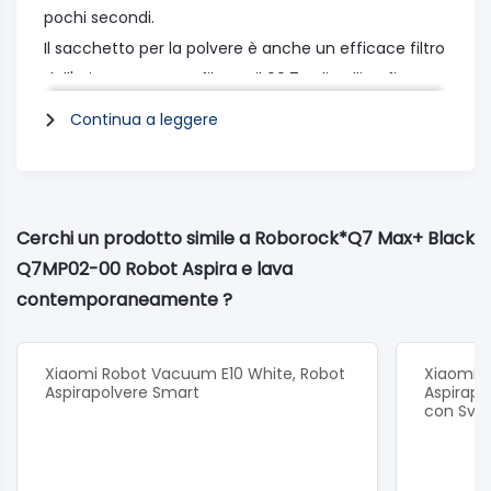
pochi secondi.
Il sacchetto per la polvere è anche un efficace filtro
dell'aria, testato per filtrare il 99,7% di polline fino a
0,3 micron3, aiutando la tua aria a pulire.
Continua a leggere
Doppia potenza di pulizia
Aspira e lava contemporaneamente per catturare
lo sporco fine che potrebbe non essere rilevato con
Cerchi un prodotto simile a Roborock*Q7 Max+ Black
l'aspirapolvere.
Q7MP02-00 Robot Aspira e lava
Dotato di una pompa elettronica, il Q7 Max+ offre
contemporaneamente ?
30 livelli di flusso d'acqua in modo da poter
ottimizzare la pulizia in base al tipo di pavimento e
Xiaomi Robot Vacuum E10 White, Robot
Xiaomi 
alle preferenze.
Aspirapolvere Smart
Aspirapo
con Svu
Portata massima di lavaggio 240 mq
Pressione del mocio costante 300 grammi