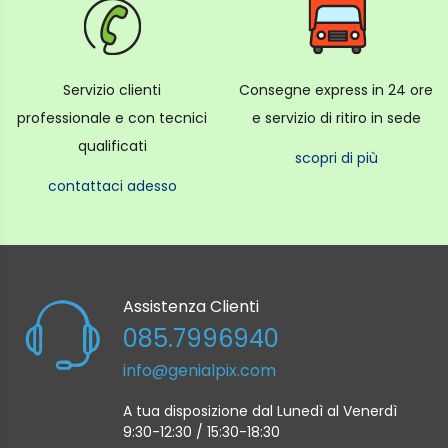
potrebbero accidentalmente iniziare una pulizia con
la semplice pressione di un pulsante.
Impedisci che ciò accada con il Blocco bambini.
Servizio clienti
Consegne express in 24 ore
professionale e con tecnici
e servizio di ritiro in sede
Roaming senza preoccupazioni
qualificati
Abbi fiducia che il tuo Q7 Max possa vagare in
scopri di più
sicurezza per casa tua.
contattaci adesso
L'array di sensori Sensient include una suite di
sensori, inclusi sensori di dislivello, accelerometri,
paraurti e altro ancora.
Eviterà di rotolare giù dai gradini, rimanere
Assistenza Clienti
intrappolati o sbattere contro le pareti.
085.7996940
info@genialpix.com
Svuotamento automatico della polvere
Potenza di aspirazione 4200 Pa
A tua disposizione dal Lunedì al Venerdì
9:30-12:30 / 15:30-18:30
Pressione costante sul mocio 300 g