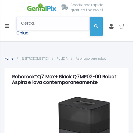
Spedizione rapida
gratuita (no isole)
Chiudi
Home
/
ELETTRODOMESTICI
/
PULIZIA
/
Aspirapolvere robot
Roborock*Q7 Max+ Black Q7MP02-00 Robot
Aspira e lava contemporaneamente