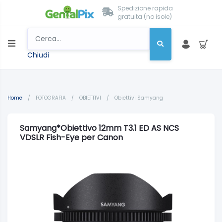
Spedizione rapida
gratuita (no isole)
Chiudi
Home
/
FOTOGRAFIA
/
OBIETTIVI
/
Obiettivi Samyang
Samyang*Obiettivo 12mm T3.1 ED AS NCS
VDSLR Fish-Eye per Canon