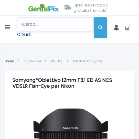
Spedizione rapida
gratuita (no isole)
Chiudi
Home
/
FOTOGRAFIA
/
OBIETTIVI
/
Obiettivi Samyang
Samyang*Obiettivo 12mm T3.1 ED AS NCS
VDSLR Fish-Eye per Nikon