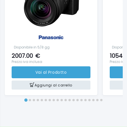
Disponibile in 5/8 gg
Disponib
2007.00
€
1054.
Prezzo iva inclusa
Prezzo iva
Vai al Prodotto
Aggiungi al carrello