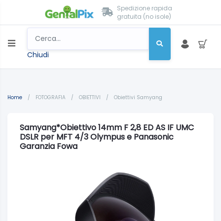
Spedizione rapida
gratuita (no isole)
Chiudi
Home
/
FOTOGRAFIA
/
OBIETTIVI
/
Obiettivi Samyang
Samyang*Obiettivo 14mm F 2,8 ED AS IF UMC
DSLR per MFT 4/3 Olympus e Panasonic
Garanzia Fowa