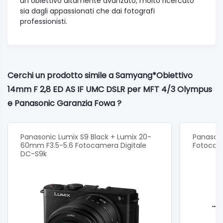
un obiettivo altamente avanzato, molto ricercato
sia dagli appassionati che dai fotografi
professionisti.
Cerchi un prodotto simile a Samyang*Obiettivo
14mm F 2,8 ED AS IF UMC DSLR per MFT 4/3 Olympus
e Panasonic Garanzia Fowa ?
Panasonic Lumix S9 Black + Lumix 20-
Panasoni
60mm F3.5-5.6 Fotocamera Digitale
Fotocam
DC-S9k