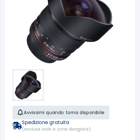
Avvisami quando torna disponibile
Spedizione gratuita
(escluse isole e zone disagiate)