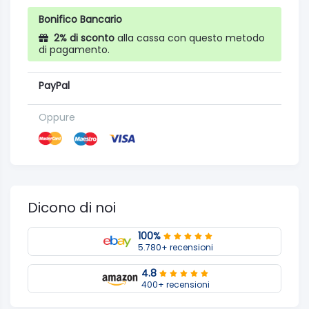
Bonifico Bancario
2% di sconto
alla cassa con questo metodo
di pagamento.
PayPal
Oppure
Dicono di noi
100%
5.780+ recensioni
4.8
400+ recensioni