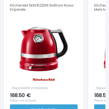
KitchenAid 5KEK1522EER Bollitore Rosso
KitchenA
Imperiale
Mela Met
Disponibilità immediata
Disponib
168.50
€
168.50
Prezzo iva inclusa
Prezzo iva