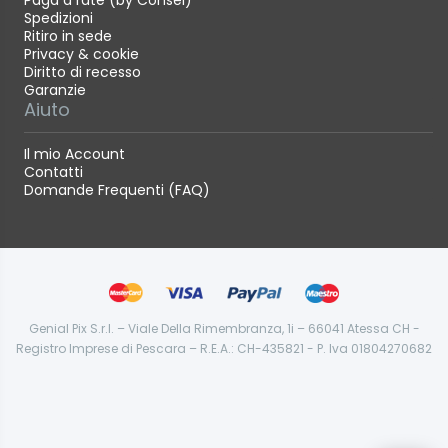
Paga a rate (by Consel)
Spedizioni
Ritiro in sede
Privacy & cookie
Diritto di recesso
Garanzie
Aiuto
Il mio Account
Contatti
Domande Frequenti (FAQ)
Genial Pix S.r.l. – Viale Della Rimembranza, 1i – 66041 Atessa CH -
Registro Imprese di Pescara – R.E.A.: CH-435821 - P. Iva 01804270682