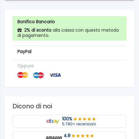
Bonifico Bancario
2% di sconto
alla cassa con questo metodo
di pagamento.
PayPal
Oppure
Dicono di noi
100%
5.780+ recensioni
4.8