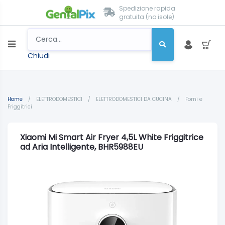
Spedizione rapida
gratuita (no isole)
Chiudi
Home
/
ELETTRODOMESTICI
/
ELETTRODOMESTICI DA CUCINA
/
Forni e
Friggitrici
Xiaomi Mi Smart Air Fryer 4,5L White Friggitrice
ad Aria Intelligente, BHR5988EU