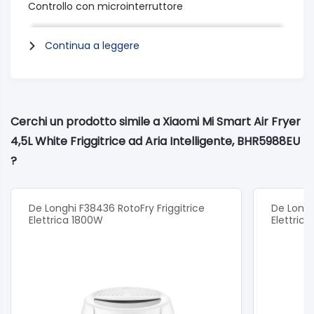
Controllo con microinterruttore
Controllo preciso della temperatura per una cottura
semplice
Continua a leggere
Controllo della temperatura elettronico con
coefficiente di temperatura negativa
Cerchi un prodotto simile a Xiaomi Mi Smart Air Fryer
Riscaldamento a convezione a 360° per friggere
4,5L White Friggitrice ad Aria Intelligente, BHR5988EU
rapidamente
?
Croccantezza uniforme e senza grasso
Cestello migliorato
Riscaldamento uniforme per pasti deliziosi senza
De Longhi F38436 RotoFry Friggitrice
De Longhi
Elettrica 1800W
Elettric
girare le pietanze
Ampio controllo della temperatura da 40 a 200 °C
per ogni esigenza di frittura, cottura alla griglia e
cottura al forno