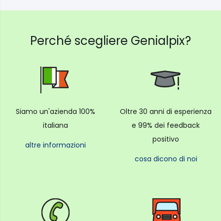
L'esclusiva griglia consente la cottura su due livelli,
ampliando la capacità del cestello e soddisfacendo
le esigenze di tutta la famiglia.
Perché scegliere Genialpix?
È perfetta per cucinare per molte persone.
Siamo un'azienda 100%
Oltre 30 anni di esperienza
italiana
e 99% dei feedback
positivo
altre informazioni
cosa dicono di noi