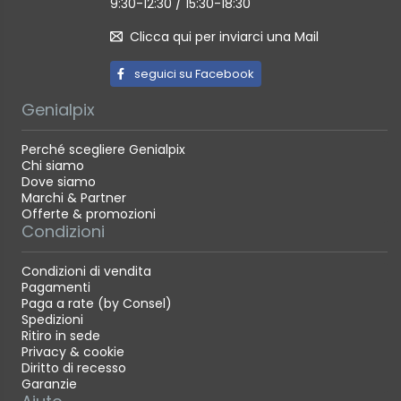
9:30-12:30 / 15:30-18:30
Tempo di ricaricaCirca 6 ore
Peso netto (con accessori) 4,4 kg
Clicca qui per inviarci una Mail
Peso netto (robot aspirapolvere) 3,8 kg
seguici su Facebook
Contenuto della confezione
Genialpix
1 robot aspirapolvere
1 spazzola
Perché scegliere Genialpix
1 coperchio della spazzola
Chi siamo
1 vano polvere
Dove siamo
1 serbatoio dell'acqua
Marchi & Partner
1 spazzola laterale
Offerte & promozioni
1 strumento di pulizia
Condizioni
1 cavo di alimentazione
2 panni lavapavimenti (preinstallati)
Condizioni di vendita
2 supporti per panni lavapavimenti
Pagamenti
1 base di ricarica
Paga a rate (by Consel)
Spedizioni
Ritiro in sede
Privacy & cookie
Diritto di recesso
Garanzie