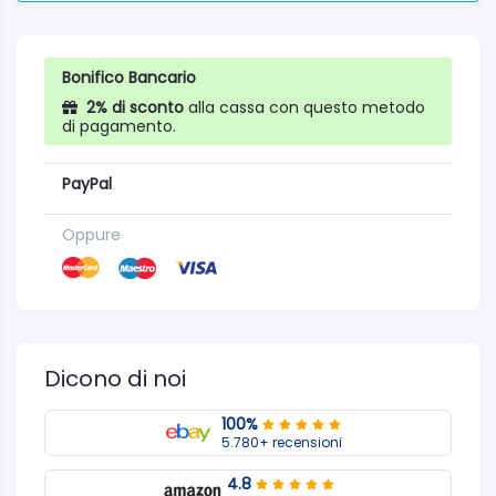
Bonifico Bancario
2% di sconto
alla cassa con questo metodo
di pagamento.
PayPal
Oppure
Dicono di noi
100%
5.780+ recensioni
4.8