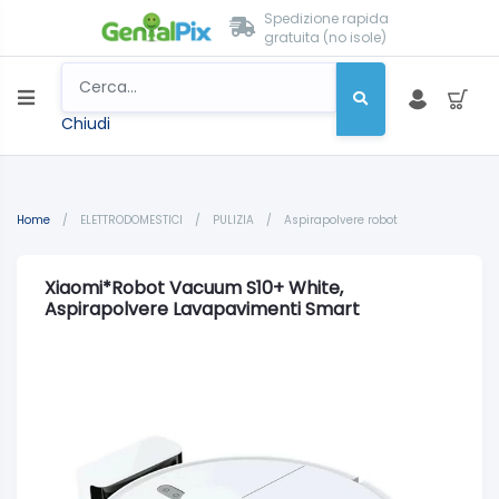
Spedizione rapida
gratuita (no isole)
Chiudi
Home
/
ELETTRODOMESTICI
/
PULIZIA
/
Aspirapolvere robot
Xiaomi*Robot Vacuum S10+ White,
Aspirapolvere Lavapavimenti Smart