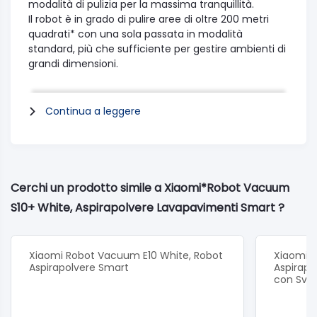
modalità di pulizia per la massima tranquillità.
Il robot è in grado di pulire aree di oltre 200 metri
quadrati* con una sola passata in modalità
standard, più che sufficiente per gestire ambienti di
grandi dimensioni.
Pulizia a pressione* a umidità costante
Efficace rimozione di macchie per garantire una
Continua a leggere
potenza di pulizia 4 volte superiore*
I doppi panni lavapavimenti ruotano ad alta velocità
per simulare l'effetto della pulizia manuale a
pressione, migliorando notevolmente la potenza di
pulizia e rimuovendo efficacemente le macchie
Cerchi un prodotto simile a Xiaomi*Robot Vacuum
umide, secche e di altro tipo.
S10+ White, Aspirapolvere Lavapavimenti Smart ?
Panni lavapavimenti compositi a doppio strato
Forte assorbimento d'acqua e rimozione efficace
Xiaomi Robot Vacuum E10 White, Robot
Xiaomi 
delle macchie
Aspirapolvere Smart
Aspirapo
I panni lavapavimenti in tessuto (80% poliestere +
con Svu
20% fibra di polipropilene modificata) mantengono
un'umidità uniforme.
Le potenti prestazioni di pulizia permettono di