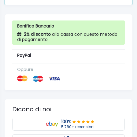
Bonifico Bancario
2% di sconto
alla cassa con questo metodo
di pagamento.
PayPal
Oppure
Dicono di noi
100%
5.780+ recensioni