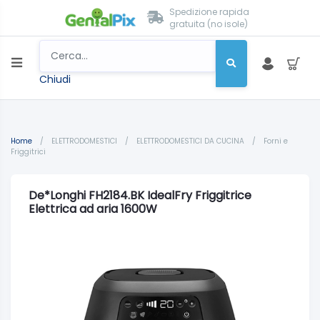
Spedizione rapida
gratuita (no isole)
Chiudi
Home
/
ELETTRODOMESTICI
/
ELETTRODOMESTICI DA CUCINA
/
Forni e
Friggitrici
De*Longhi FH2184.BK IdealFry Friggitrice
Elettrica ad aria 1600W