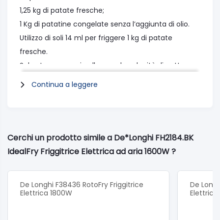
1,25 kg di patate fresche;
1 Kg di patatine congelate senza l’aggiunta di olio.
Utilizzo di soli 14 ml per friggere 1 kg di patate
fresche.
Salva tempo grazie alla grande velocità di cottura.
Sistema Rapid SHS Double con resistenza superiore
Continua a leggere
per la cottura ventilata e grill 1400 w e resistenza
inferiore 300 w
Pannello di controllo digitale (4 livelli)
Cestello con rivestimento ceramico antiaderente e
Cerchi un prodotto simile a De*Longhi FH2184.BK
antigraffio.
IdealFry Friggitrice Elettrica ad aria 1600W ?
Facile da pulire: coperchio e cestello sono rimovibili.
Timer regolabile.
De Longhi F38436 RotoFry Friggitrice
De Longhi
Oblò
Elettrica 1800W
Elettric
Dati tecnici