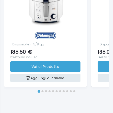
Voltaggio (V~Hz): 220-240 V / 50-60 Hz
Vasca estraibile: ✓
Coperchio: Plastica con ampio oblò
Coperchio rimovibile: ✓
Interruttore On/Off: ✓
Disponibile in 5/8 gg
Disponib
185.50
€
135.00
Prezzo iva inclusa
Prezzo iva
Vai al Prodotto
Aggiungi al carrello