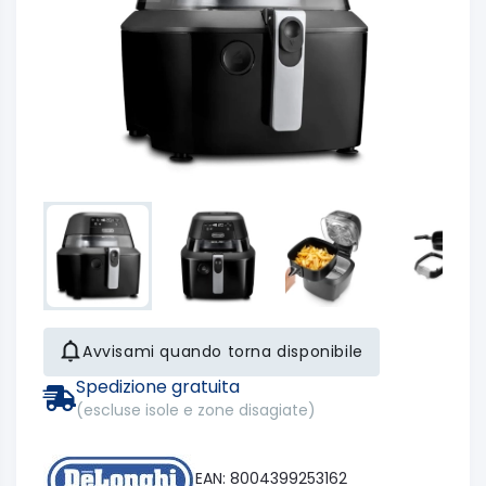
Avvisami quando torna disponibile
Spedizione gratuita
(escluse isole e zone disagiate)
EAN: 8004399253162