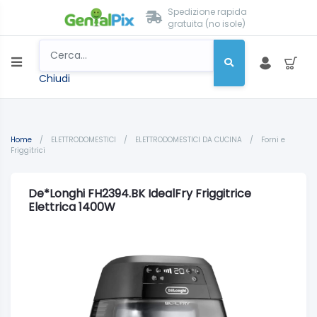
Spedizione rapida
gratuita (no isole)
Chiudi
Home
/
ELETTRODOMESTICI
/
ELETTRODOMESTICI DA CUCINA
/
Forni e
Friggitrici
De*Longhi FH2394.BK IdealFry Friggitrice
Elettrica 1400W