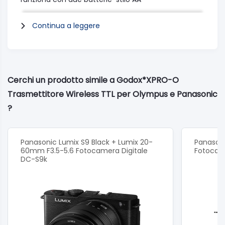
peso 80gr.
Continua a leggere
Cerchi un prodotto simile a Godox*XPRO-O
Trasmettitore Wireless TTL per Olympus e Panasonic
?
Panasonic Lumix S9 Black + Lumix 20-
Panasoni
60mm F3.5-5.6 Fotocamera Digitale
Fotocam
DC-S9k