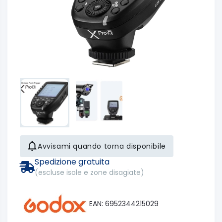
Avvisami quando torna disponibile
Spedizione gratuita
(escluse isole e zone disagiate)
EAN: 6952344215029