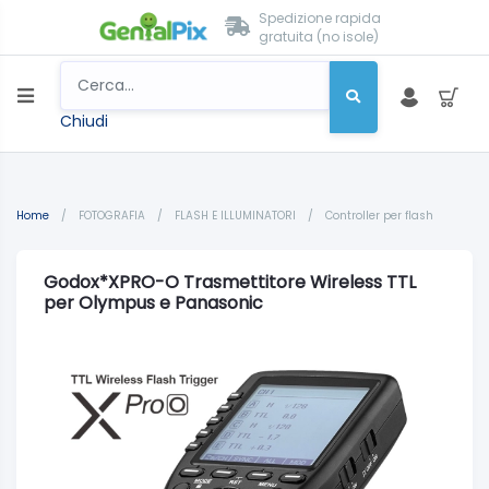
Spedizione rapida
gratuita (no isole)
Chiudi
Home
/
FOTOGRAFIA
/
FLASH E ILLUMINATORI
/
Controller per flash
Godox*XPRO-O Trasmettitore Wireless TTL
per Olympus e Panasonic