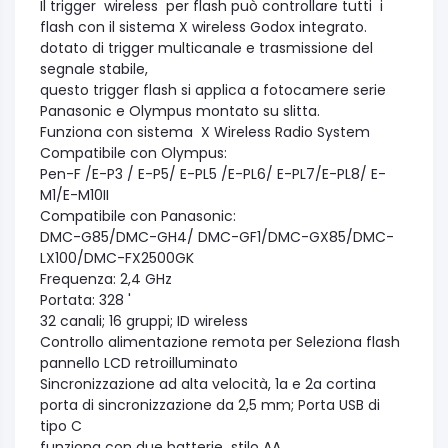
Il trigger wireless per flash può controllare tutti i
flash con il sistema X wireless Godox integrato.
dotato di trigger multicanale e trasmissione del
segnale stabile,
questo trigger flash si applica a fotocamere serie
Panasonic e Olympus montato su slitta.
Funziona con sistema X Wireless Radio System
Compatibile con Olympus:
Pen-F /E-P3 / E-P5/ E-PL5 /E-PL6/ E-PL7/E-PL8/ E-
M1/E-M10II
Compatibile con Panasonic:
DMC-G85/DMC-GH4/ DMC-GF1/DMC-GX85/DMC-
LX100/DMC-FX2500GK
Frequenza: 2,4 GHz
Portata: 328 '
32 canali; 16 gruppi; ID wireless
Controllo alimentazione remota per Seleziona flash
pannello LCD retroilluminato
Sincronizzazione ad alta velocità, 1a e 2a cortina
porta di sincronizzazione da 2,5 mm; Porta USB di
tipo C
funziona con due batterie stilo AA