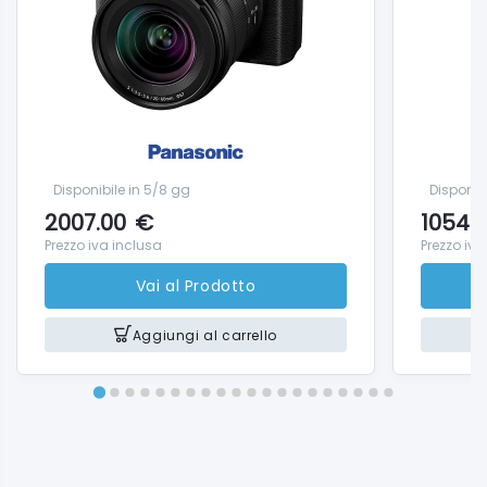
Disponibile in 5/8 gg
Disponib
2007.00
€
1054.
Prezzo iva inclusa
Prezzo iva
Vai al Prodotto
Aggiungi al carrello