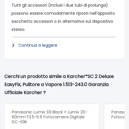
Tutti gli accessori (inclusi i due tubi di prolunga)
possono essere comodamente riposti nell'apposito
sacchetto accessori o in alternativa sul dispositivo
stesso.
La bocchetta per pavimenti EasyFix con giunto
Continua a leggere
flessibile garantisce un'eccellente flessibilità e,
grazie alla tecnologia a lamelle risultati di pulizia
perfetti.
Il comodo sistema hook-and-loop garantisce la
Cerchi un prodotto simile a Karcher*SC 2 Deluxe
facile rimozione del panno in microfibra senza dover
EasyFix, Pulitore a Vapore 1.513-243.0 Garanzia
entrare in contatto con lo sporco.
Ufficiale Karcher ?
Con l'utilizzo dei vari accessori anche gli spazi più
piccoli possono essere igienizzati.
Addio sporco ostinato!
Panasonic Lumix S9 Black + Lumix 20-
Panasoni
60mm F3.5-5.6 Fotocamera Digitale
Fotocam
DC-S9k
Specifiche