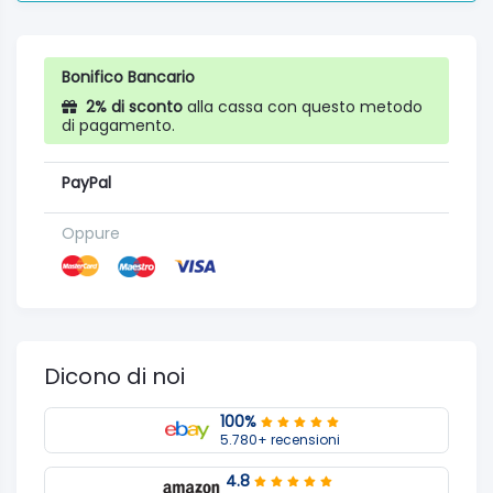
Bonifico Bancario
2% di sconto
alla cassa con questo metodo
di pagamento.
PayPal
Oppure
Dicono di noi
100%
5.780+ recensioni
4.8