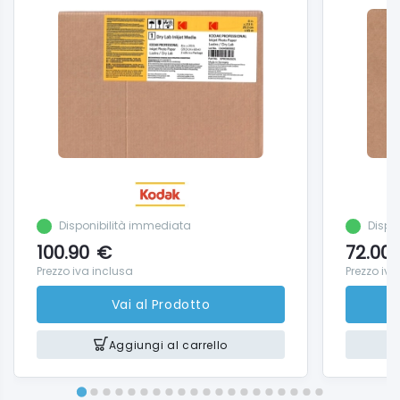
Disponibilità immediata
Dispo
100.90
€
72.00
Prezzo iva inclusa
Prezzo iva
Vai al Prodotto
Aggiungi al carrello