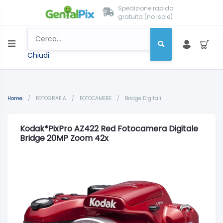
Spedizione rapida
gratuita (no isole)
Chiudi
Home
/
FOTOGRAFIA
/
FOTOCAMERE
/
Bridge Digitali
Kodak*PixPro AZ422 Red Fotocamera Digitale
Bridge 20MP Zoom 42x