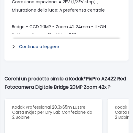
Correzione espozione: ± 2EV (1/3EV step) ,
Misurazione della luce: A preferenza centrale
Bridge - CCD 20MP - Zoom 42 24mm - LI-ON
Battery - Screen 3" - Video 720p
Tipi schede di memoria: SD, SDHC. Memoria interna:
Continua a leggere
8 MB.
Dimensioni prodotto ‏ : ‎ 12.1 x 12.1 x 8.6 cm; 500
grammi
Cerchi un prodotto simile a Kodak*PixPro AZ422 Red
Fotocamera Digitale Bridge 20MP Zoom 42x ?
Kodak Professional 20,3x65m Lustre
Kodak Pr
Carta Inkjet per Dry Lab Confezione da
Carta In
2 Bobine
2 Bobine