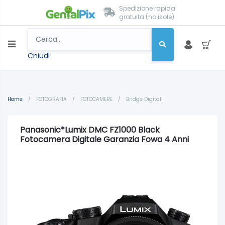
Spedizione rapida
gratuita (no isole)
Chiudi
Home
/
FOTOGRAFIA
/
FOTOCAMERE
/
Bridge Digitali
Panasonic*Lumix DMC FZ1000 Black
Fotocamera Digitale Garanzia Fowa 4 Anni