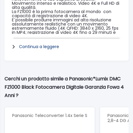
Movimento intenso e realistico. Video 4K e Full HD di
alta qualità.
La FZ1000 è la prima fotocamera al mondo con
capacità di registrazione di video 4K.
E`possibile produrre immagini ad alta risoluzione
assolutamente realistiche con un movimento
estremamente fluido (4K QFHD: 3840 x 2160, 25 fps
in MP4; registrazione di video 4K fino a 29 minuti e
59 secondi).
Per un livello di versatilità ancora superiore, puoi
passare al funzionamento manuale in modalità
Continua a leggere
Creative Video e registrare eccezionali video Full HD
al rallentatore con 100 fps.
Fai tuoi i momenti più intensi. Risposta ad alta
velocità.
L'aggiunta della nuova tecnologia DFD (Depth From
Defocus) alla tradizionale funzione Light Speed AF,
ha permesso di ottenere una maggiore precisione e
una velocità di circa 0,09 secondi.
Cerchi un prodotto simile a Panasonic*Lumix DMC
Insieme al tempo di avvio rapido di 0,66 secondi e
agli scatti ad alta velocità a 12 fps con risoluzione
FZ1000 Black Fotocamera Digitale Garanzia Fowa 4
piena, puoi trasformare un momento irripetibile in
un ricordo destinato a durare per sempre.
Anni ?
Obiettivo LEICA DC da 25-400 mm F2,8-4
Il nuovo obiettivo LEICA DC VARIO-ELMARIT include 5
lenti asferiche in vetro, nate dall'esclusiva
tecnologia di Panasonic per la lavorazione delle lenti
Panasonic Teleconverter 1.4x Serie S
Panasonic O
asferiche.
2,8-4 DG AS
In combinazione con l'ampio sensore MOS da 1
pollice, puoi scattare foto con una profondità di
campo ridotta e un effetto di sfocatura di grande