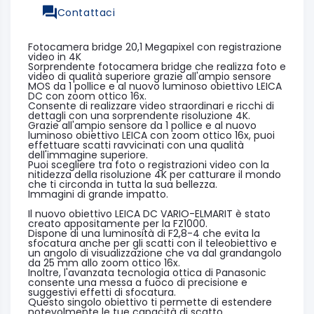
Contattaci
Fotocamera bridge 20,1 Megapixel con registrazione
video in 4K
Sorprendente fotocamera bridge che realizza foto e
video di qualità superiore grazie all'ampio sensore
MOS da 1 pollice e al nuovo luminoso obiettivo LEICA
DC con zoom ottico 16x.
Consente di realizzare video straordinari e ricchi di
dettagli con una sorprendente risoluzione 4K.
Grazie all'ampio sensore da 1 pollice e al nuovo
luminoso obiettivo LEICA con zoom ottico 16x, puoi
effettuare scatti ravvicinati con una qualità
dell'immagine superiore.
Puoi scegliere tra foto o registrazioni video con la
nitidezza della risoluzione 4K per catturare il mondo
che ti circonda in tutta la sua bellezza.
Immagini di grande impatto.
Il nuovo obiettivo LEICA DC VARIO-ELMARIT è stato
creato appositamente per la FZ1000.
Dispone di una luminosità di F2,8-4 che evita la
sfocatura anche per gli scatti con il teleobiettivo e
un angolo di visualizzazione che va dal grandangolo
da 25 mm allo zoom ottico 16x.
Inoltre, l'avanzata tecnologia ottica di Panasonic
consente una messa a fuoco di precisione e
suggestivi effetti di sfocatura.
Questo singolo obiettivo ti permette di estendere
notevolmente le tue capacità di scatto.