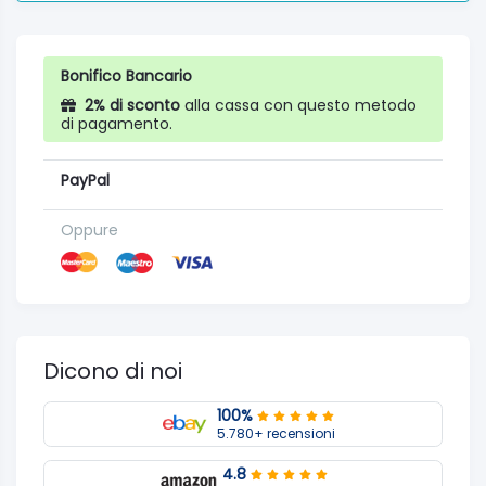
Bonifico Bancario
2% di sconto
alla cassa con questo metodo
di pagamento.
PayPal
Oppure
Dicono di noi
100%
5.780+ recensioni
4.8