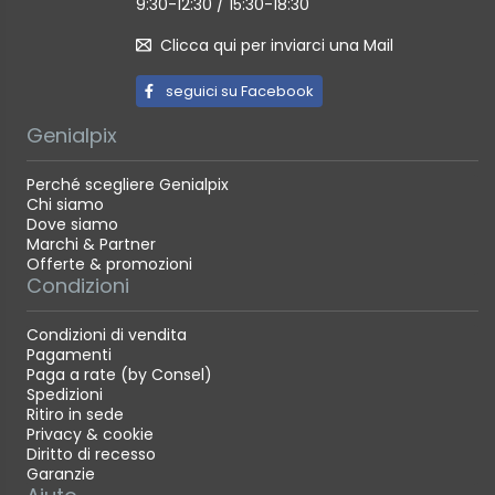
9:30-12:30 / 15:30-18:30
Accessori:Il software per elaborare e riprodurre le
immagini nel computer non è in dotazione con il
Clicca qui per inviarci una Mail
modello DMC-FZ2000.
A questo scopo, è possibile scaricare
seguici su Facebook
PHOTOfunSTUDIO dal sito Web Panasonic usando
un computer connesso a Internet.
Genialpix
http://panasonic.jp/support/global/cs/soft/downlo
ad/d_pfs99pe.html (per Windows) ・
Perché scegliere Genialpix
Il software per elaborare i file RAW nel computer non
Chi siamo
Dove siamo
è in dotazione con il modello DMC-FZ2000.
Marchi & Partner
A questo scopo, è possibile scaricare SILKYPIX
Offerte & promozioni
Developer Studio dal sito Web di Ichikawa Soft
Condizioni
Laboratory usando un computer connesso a
Internet. http://www.isl.co.jp/SILKYPIX/english/p/
Condizioni di vendita
(per Windows/Mac)
Pagamenti
Accessori standard
Caricabatteria, pacco batteria,
Paga a rate (by Consel)
cavo USB, paraluce, copriobiettivo, cordicella per
Spedizioni
copriobiettivo,
Ritiro in sede
copertura attacco a slitta, tracolla/・ È possibile
Privacy & cookie
Diritto di recesso
scaricare le istruzioni d'uso del dispositivo DMC-
Garanzie
FZ2000 per le funzionalità avanzate dal sito di