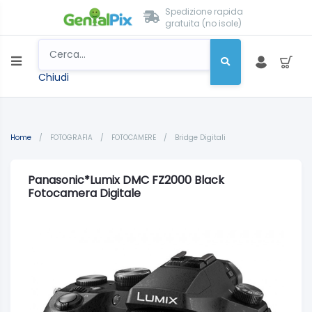
Spedizione rapida
gratuita (no isole)
Chiudi
Home
/
FOTOGRAFIA
/
FOTOCAMERE
/
Bridge Digitali
Panasonic*Lumix DMC FZ2000 Black
Fotocamera Digitale