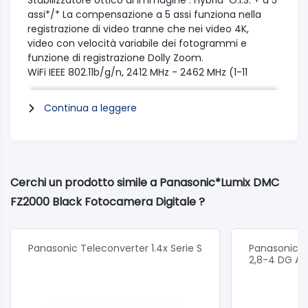
Stabilizzatore ottico di immagine : Hybrid O.I.S. + a 5
assi*/* La compensazione a 5 assi funziona nella
registrazione di video tranne che nei video 4K,
video con velocità variabile dei fotogrammi e
funzione di registrazione Dolly Zoom.
WiFi
IEEE 802.11b/g/n, 2412 MHz - 2462 MHz (1-11
canali), Wi-Fi / WPA / WPA2, modalità infrastruttura
NFC
No
Continua a leggere
Connessione tramite codice QR
Si
Connessione senza password
Sì (ON / OFF
selezionabile)
Tipo
Mirino LVF OLED (2.360.000 punti)
Campo visivo
Circa 100%
Cerchi un prodotto simile a Panasonic*Lumix DMC
Ingrandimento
Circa 2,18x / 0,74x (35 mm camera
FZ2000 Black Fotocamera Digitale ?
equiv. in 4:3)
Distanza accomodamento dell'occhio
Circa 20 mm
dall'oculare alla lente
Correzione diottrica
-4,0 - +4,0 (dpt)
Panasonic Teleconverter 1.4x Serie S
Panasonic O
Sensore occhio
Si
2,8-4 DG AS
Regolazione sensore occhio
Alto / Basso
Modalità 4K Photo (*1)
Burst 4K: 30
fotogrammi/sec/Burst 4K (S/S): 30