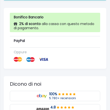
Bonifico Bancario
2% di sconto
alla cassa con questo metodo
di pagamento.
PayPal
Oppure
Dicono di noi
100%
5.780+ recensioni
4.8