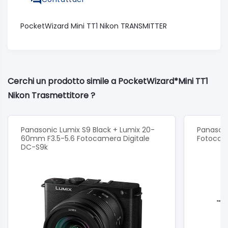
PocketWizard Mini TT1 Nikon TRANSMITTER
Cerchi un prodotto simile a PocketWizard*Mini TT1
Nikon Trasmettitore ?
Panasonic Lumix S9 Black + Lumix 20-
Panasoni
60mm F3.5-5.6 Fotocamera Digitale
Fotocam
DC-S9k