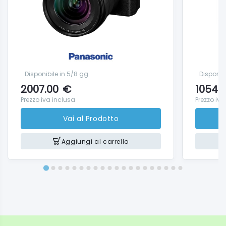
Disponibile in 5/8 gg
Disponib
2007.00
€
1054.
Prezzo iva inclusa
Prezzo iva
Vai al Prodotto
Aggiungi al carrello