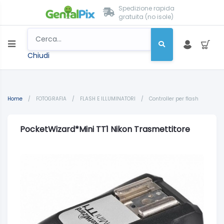
Spedizione rapida
gratuita (no isole)
Chiudi
Home
/
FOTOGRAFIA
/
FLASH E ILLUMINATORI
/
Controller per flash
PocketWizard*Mini TT1 Nikon Trasmettitore