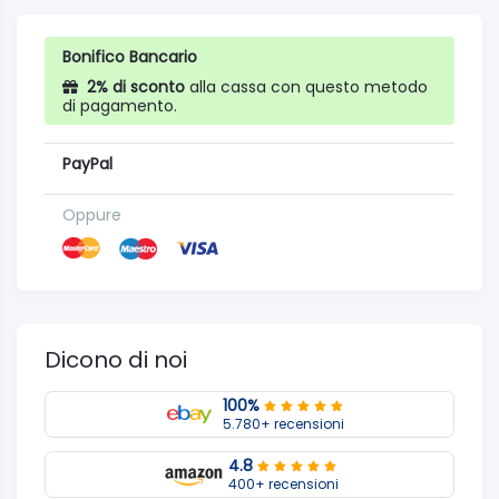
Bonifico Bancario
2% di sconto
alla cassa con questo metodo
di pagamento.
PayPal
Oppure
Dicono di noi
100%
5.780+ recensioni
4.8
400+ recensioni