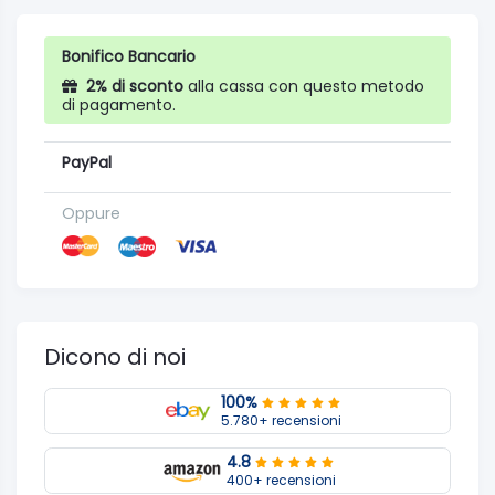
Bonifico Bancario
2% di sconto
alla cassa con questo metodo
di pagamento.
PayPal
Oppure
Dicono di noi
100%
5.780+ recensioni
4.8
400+ recensioni