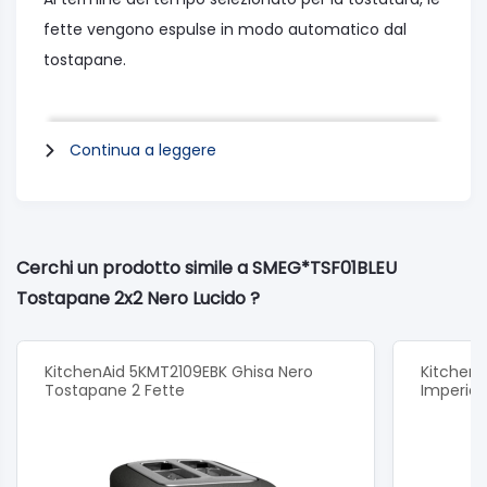
fette vengono espulse in modo automatico dal
tostapane.
Caratteristiche:
Continua a leggere
Finitura: Lucido
Estetica: 50's Style
Colore base: Cromato lucido
Colore top: Cromato lucido
Cerchi un prodotto simile a SMEG*TSF01BLEU
Materiale corpo: Acciaio
Tostapane 2x2 Nero Lucido ?
Materiale base: Plastica
Materiale top: Plastica
KitchenAid 5KMT2109EBK Ghisa Nero
KitchenA
Tostapane 2 Fette
Imperial
Programmi:
N° livelli doratura: 6
Funzione riscaldamento: Sì
Funzione scongelamento: Sì