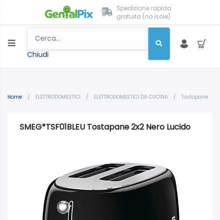
Spedizione rapida
gratuita (no isole)
Chiudi
Home
/
ELETTRODOMESTICI
/
ELETTRODOMESTICI DA CUCINA
/
Tostapane
SMEG*TSF01BLEU Tostapane 2x2 Nero Lucido