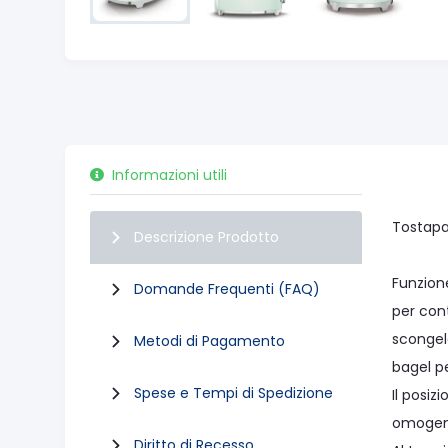
Informazioni utili
Tostapan
Descrizione Prodotto
Funzion
Domande Frequenti (FAQ)
per cont
scongel
Metodi di Pagamento
bagel pe
Spese e Tempi di Spedizione
Il posi
omogen
Diritto di Recesso