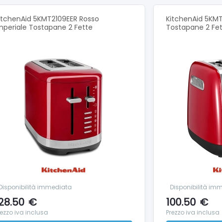
che tecniche:
itchenAid 5KMT2109EER Rosso
KitchenAid 5KMT
mperiale Tostapane 2 Fette
Tostapane 2 Fe
: 950 W
e: 220-240 V
za: 50/60 Hz
za del cavo di alimentazione: 1 m
oni prodotto: 198 x 310 (325 leva inclusa) x 195 mm
tto (Kg): 2.400 kg
Disponibilità immediata
Disponibilità im
28.50
€
100.50
€
rezzo iva inclusa
Prezzo iva inclusa