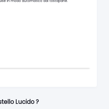
pulse in modo automatico dal tostapane.
ello Lucido ?