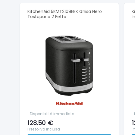
Specifi
KitchenAid 5KMT2109EBK Ghisa Nero
K
Tostapane 2 Fette
I
Potenza
Tension
Frequen
Lunghez
Dimensi
Peso ne
Disponibilità immediata
128.50
€
1
Prezzo iva inclusa
P