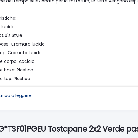
ine del tempo selezionato per la tostatura, le fette vengono es
istiche:
: Lucido
: 50's Style
base: Cromato lucido
top: Cromato lucido
le corpo: Acciaio
e base: Plastica
e top: Plastica
inua a leggere
mmi:
i doratura: 6
e riscaldamento: Sì
e scongelamento: Sì
EG*TSF01PGEU Tostapane 2x2 Verde past
 bagel: Sì