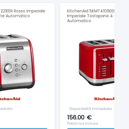
221EER Rosso Imperiale
KitchenAid 5KMT4109EER Rosso
tte Automatico
Imperiale Tostapane 4 Fette
Automatico
mediata
Disponibilità immediata
156.00
€
Prezzo iva inclusa