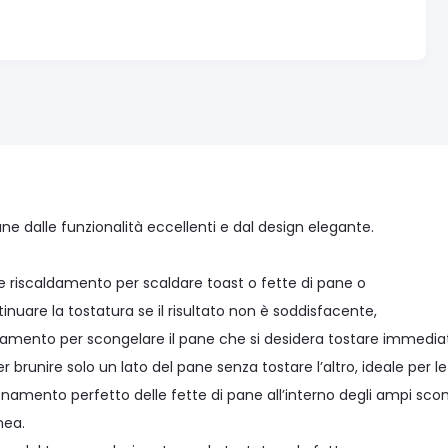
e dalle funzionalità eccellenti e dal design elegante.
e riscaldamento per scaldare toast o fette di pane o
inuare la tostatura se il risultato non è soddisfacente,
amento per scongelare il pane che si desidera tostare immedi
r brunire solo un lato del pane senza tostare l’altro, ideale per l
zionamento perfetto delle fette di pane all’interno degli ampi 
ea.