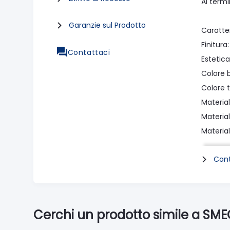
Al term
Garanzie sul Prodotto
Caratter
Finitura
Contattaci
Estetica
Colore 
Colore 
Materia
Material
Material
Cont
Progra
N° livell
Funzion
Funzion
Cerchi un prodotto simile a SM
Funzione